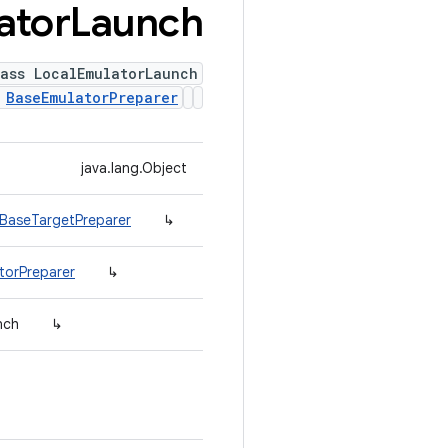
ator
Launch
ass LocalEmulatorLaunch
s
BaseEmulatorPreparer
java.lang.Object
.BaseTargetPreparer
↳
torPreparer
↳
nch
↳