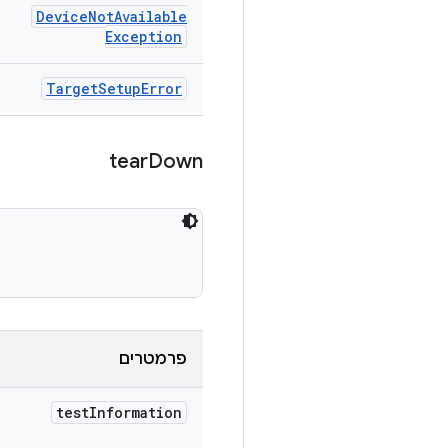
Device
Not
Available
Exception
Target
Setup
Error
tear
Down
פרמטרים
test
Information