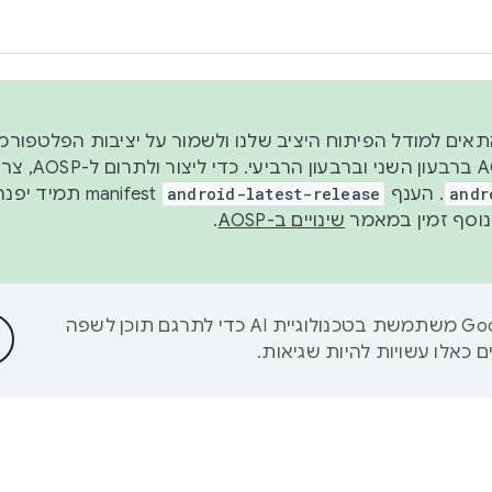
 2026, כדי להתאים למודל הפיתוח היציב שלנו ולשמור על יציבות הפלט
נפרסם קוד מקור ב-AOSP 
andr
. הענף
android-latest-release
manifest תמי
שינויים ב-AOSP
.
‫Google משתמשת בטכנולוגיית AI כדי לתרגם תוכן לשפה
 כאלו עשויות להיות שגיאות.