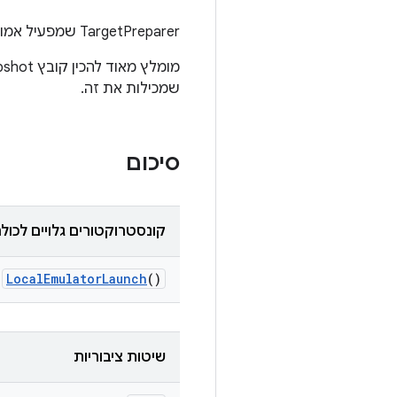
TargetPreparer שמפעיל אמולטור באופן מקומי מסביבת build של Android.
שמכילות את זה.
סיכום
קונסטרוקטורים גלויים לכול
Local
Emulator
Launch
()
שיטות ציבוריות