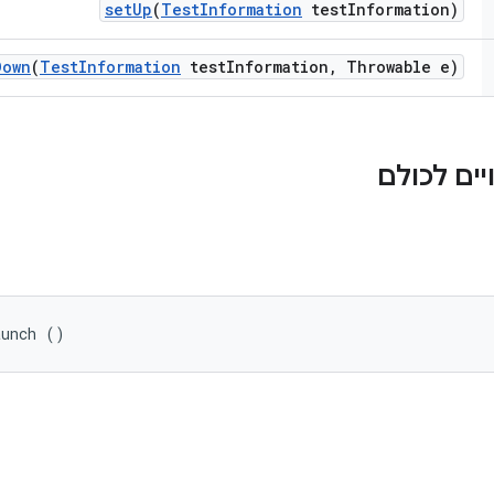
set
Up
(
Test
Information
test
Information)
Down
(
Test
Information
test
Information
,
Throwable e)
ים לכולם
aunch ()