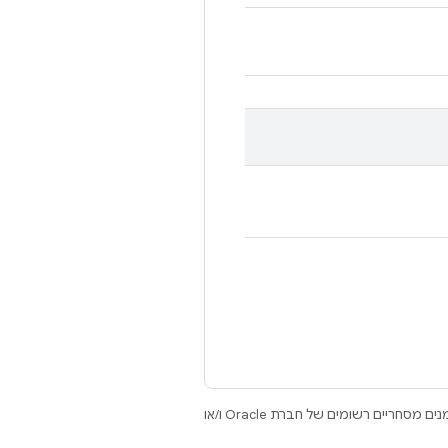
.‏ Java ו-OpenJDK הם סימנים מסחריים או סימנים מסחריים רשומים של חברת Oracle ו/או