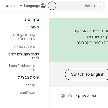
/
היכנס
בדף הזה
סיכום
פורמה בסביבה העסקית,
קונסטרוקטורים
ברבעון השני וברבעון הרביעי. כדי ליצור ולתרום ל-AOSP, צריך להשתמש
גלויים לכולם
ד יפנה לגרסה האחרונה
שיטות ציבוריות
קונסטרוקטורים גלויים
לכולם
LocalEmulatorLa
unch
שיטות ציבוריות
setUp
tearDown
המידע עזר לך?