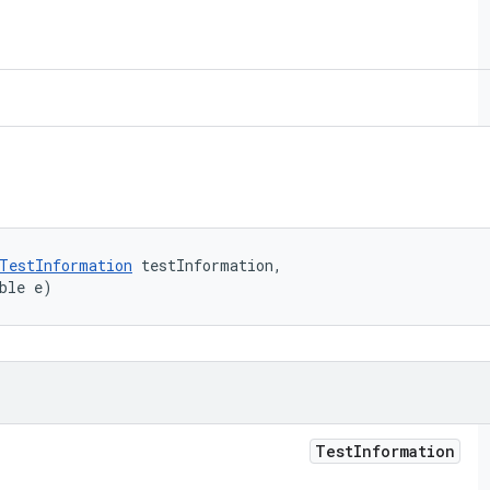
TestInformation
 testInformation, 

ble e)
Test
Information