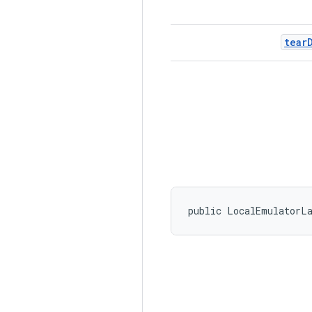
tear
public LocalEmulatorL