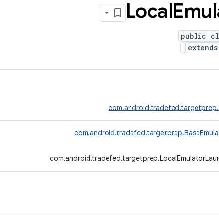
Local
Emul
public cl
extend
com.android.tradefed.targetprep
com.android.tradefed.targetprep.BaseEmula
com.android.tradefed.targetprep.LocalEmulatorLau