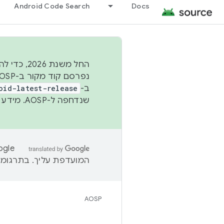
Android Code Search
Docs
החל משנת
ב-
oid-latest-release
שנדחפה ל-AOSP. מידע נוסף זמין במאמר
המועדפת עליך. בתרגומים
AOSP