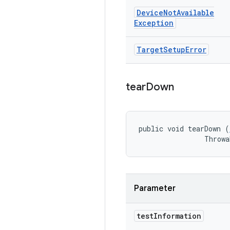
Device
Not
Available
Exception
Target
Setup
Error
tear
Down
public void tearDown (
                Throwa
Parameter
test
Information