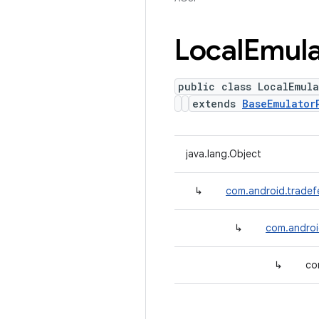
Local
Emula
public class LocalEmul
extends
BaseEmulator
java.lang.Object
↳
com.android.tradef
↳
com.androi
↳
co