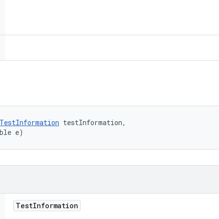
TestInformation
 testInformation, 

ble e)
Test
Information