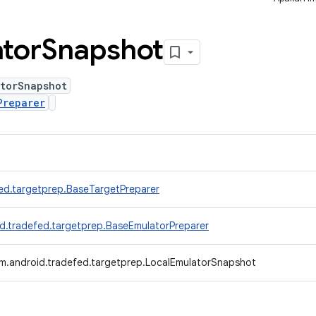
tor
Snapshot
atorSnapshot
Preparer
ed.targetprep.BaseTargetPreparer
d.tradefed.targetprep.BaseEmulatorPreparer
m.android.tradefed.targetprep.LocalEmulatorSnapshot