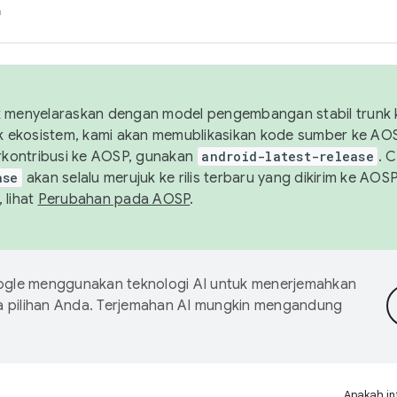
h
uk menyelaraskan dengan model pengembangan stabil trunk
tuk ekosistem, kami akan memublikasikan kode sumber ke A
kontribusi ke AOSP, gunakan
android-latest-release
. 
ase
akan selalu merujuk ke rilis terbaru yang dikirim ke AO
 lihat
Perubahan pada AOSP
.
gle menggunakan teknologi AI untuk menerjemahkan
a pilihan Anda. Terjemahan AI mungkin mengandung
Apakah in