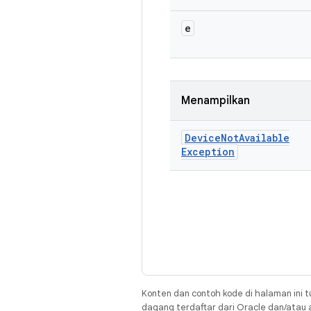
e
Menampilkan
Device
Not
Available
Exception
Konten dan contoh kode di halaman ini t
dagang terdaftar dari Oracle dan/atau af