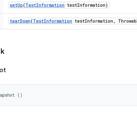
set
Up
(
Test
Information
test
Information)
tear
Down
(
Test
Information
test
Information
,
Throwab
ik
ot
napshot ()