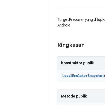
TargetPreparer yang dituju
Android
Ringkasan
Konstruktor publik
Local
Emulator
Snapshot
Metode publik