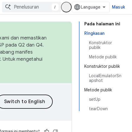
/
Masuk
Pada halaman ini
Ringkasan
 kami dan memastikan
Konstruktor
OSP pada Q2 dan Q4.
publik
Cabang manifes
Metode publik
SP. Untuk mengetahui
Konstruktor publik
LocalEmulatorSn
apshot
Metode publik
setUp
tearDown
formasi ini membantu?