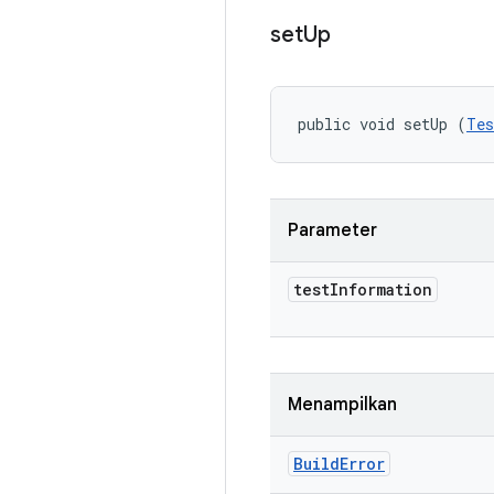
set
Up
public void setUp (
Tes
Parameter
test
Information
Menampilkan
Build
Error