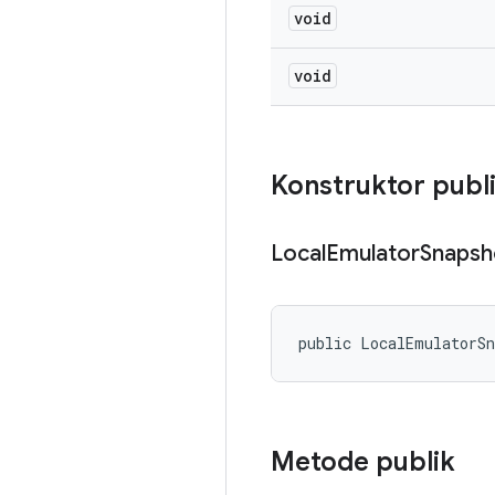
void
void
Konstruktor publ
Local
Emulator
Snapsh
public LocalEmulatorS
Metode publik