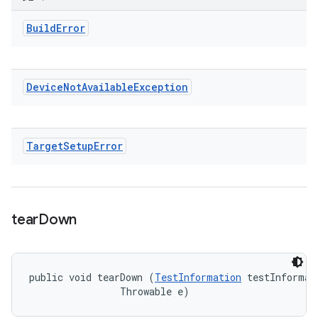
Build
Error
Device
Not
Available
Exception
Target
Setup
Error
tear
Down
public void tearDown (
TestInformation
 testInformati
                Throwable e)