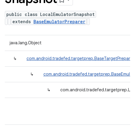
public class LocalEmulatorSnapshot
extends
BaseEmulatorPreparer
java.lang.Object
↳
com.android.tradefed.targetprep.BaseTargetPreparer
↳
com.android.tradefed.targetprep.BaseEmulat
↳
com.android.tradefed.targetprep.Lo