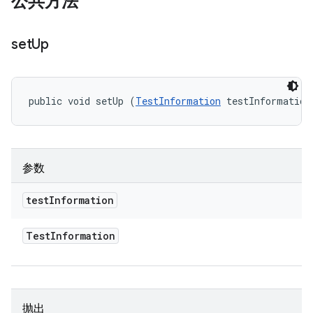
公共方法
set
Up
public void setUp (
TestInformation
 testInformation
参数
test
Information
Test
Information
抛出