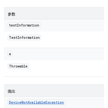
参数
test
Information
Test
Information
e
Throwable
抛出
Device
Not
Available
Exception