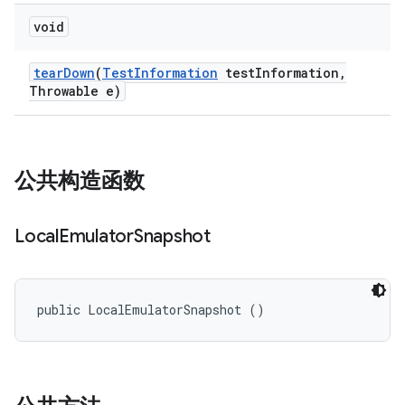
void
tear
Down
(
Test
Information
test
Information
,
Throwable e)
公共构造函数
Local
Emulator
Snapshot
public LocalEmulatorSnapshot ()