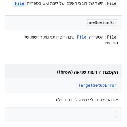
File
File
: היעד של קובצי האימג' של ליבת GKI בספרייה
new
Device
Dir
File
File
: הספרייה
שבה ייווצרו תמונות חדשות של
המכשיר
הקפצת הודעות שגיאה (throw)
Target
Setup
Error
אם הפעלת הכלי למיזוג ליבות נכשלת