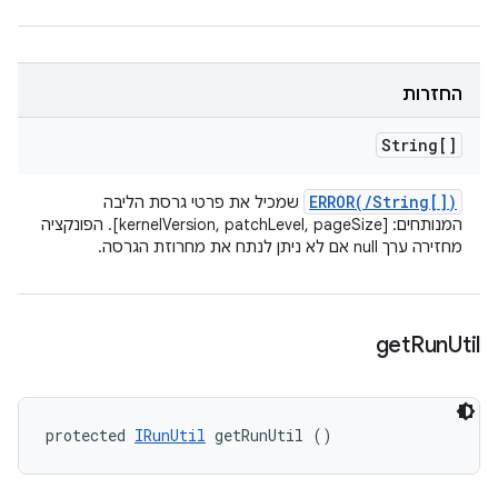
החזרות
String[]
ERROR(
/
String[])
שמכיל את פרטי גרסת הליבה
המנותחים: [kernelVersion, patchLevel, pageSize]. הפונקציה
מחזירה ערך null אם לא ניתן לנתח את מחרוזת הגרסה.
get
Run
Util
protected 
IRunUtil
 getRunUtil ()