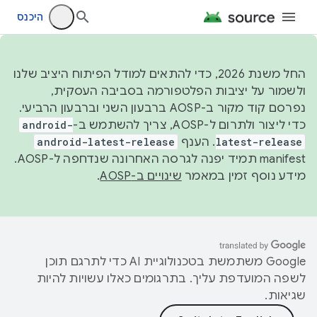
היכנס
החל משנת 2026, כדי להתאים למודל הפיתוח היציב שלנו
ולשמור על יציבות הפלטפורמה בסביבה העסקית,
נפרסם קוד מקור ב-AOSP ברבעון השני וברבעון הרביעי.
כדי ליצור ולתרום ל-AOSP, צריך להשתמש ב-
android-
latest-release
. הענף
android-latest-release
manifest תמיד יפנה לגרסה האחרונה שנדחפה ל-AOSP.
מידע נוסף זמין במאמר
שינויים ב-AOSP
.
‫Google משתמשת בטכנולוגיית AI כדי לתרגם תוכן
לשפה המועדפת עליך. בתרגומים כאלו עשויות להיות
שגיאות.