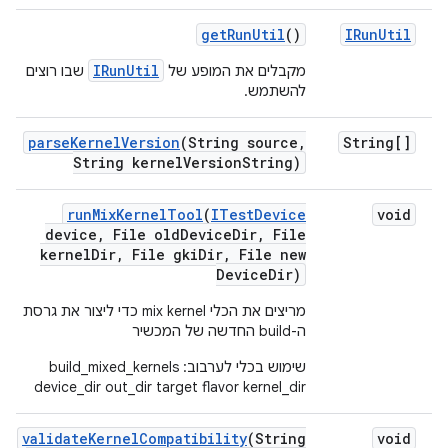
get
Run
Util
()
IRun
Util
IRunUtil
מקבלים את המופע של
שבו רוצים
להשתמש.
parse
Kernel
Version
(String source
,
String[]
String kernel
Version
String)
run
Mix
Kernel
Tool
(
ITest
Device
void
device
,
File old
Device
Dir
,
File
kernel
Dir
,
File gki
Dir
,
File new
Device
Dir)
מריצים את הכלי mix kernel כדי ליצור את גרסת
ה-build החדשה של המכשיר
שימוש בכלי לערבוב: build_mixed_kernels
device_dir out_dir target flavor kernel_dir
validate
Kernel
Compatibility
(String
void