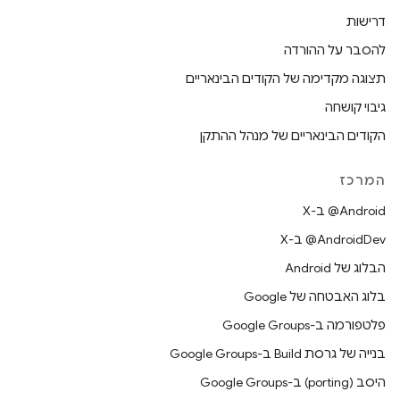
דרישות
להסבר על ההורדה
תצוגה מקדימה של הקודים הבינאריים
גיבוי קושחה
הקודים הבינאריים של מנהל ההתקן
המרכז
‫‎@Android ב-X
‫‎@AndroidDev ב-X
הבלוג של Android
בלוג האבטחה של Google
פלטפורמה ב-Google Groups
בנייה של גרסת Build ב-Google Groups
היסב (porting) ב-Google Groups