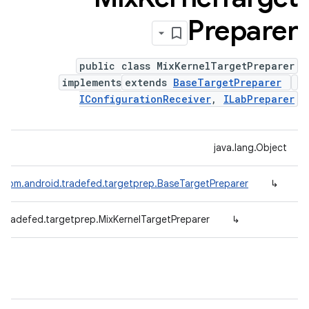
Preparer
public class MixKernelTargetPreparer
implements
extends
BaseTargetPreparer
IConfigurationReceiver
,
ILabPreparer
java.lang.Object
com.android.tradefed.targetprep.BaseTargetPreparer
↳
.tradefed.targetprep.MixKernelTargetPreparer
↳