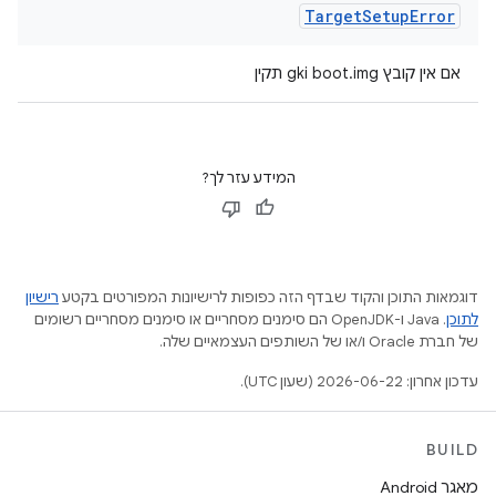
Target
Setup
Error
אם אין קובץ gki boot.img תקין
המידע עזר לך?
דוגמאות התוכן והקוד שבדף הזה כפופות לרישיונות המפורטים בקטע
רישיון
לתוכן
.‏ Java ו-OpenJDK הם סימנים מסחריים או סימנים מסחריים רשומים
של חברת Oracle ו/או של השותפים העצמאיים שלה.
עדכון אחרון: 2026-06-22 (שעון UTC).
BUILD
מאגר Android