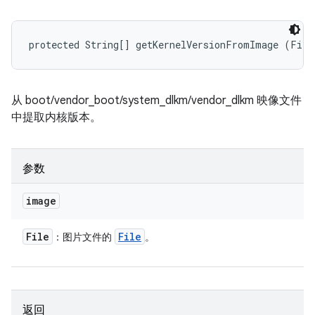
protected String[] getKernelVersionFromImage (File
从 boot/vendor_boot/system_dlkm/vendor_dlkm 映像文件
中提取内核版本。
参数
image
File
File
：图片文件的
。
返回