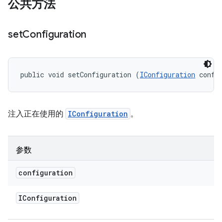
公共方法
set
Configuration
public void setConfiguration (
IConfiguration
 confi
注入正在使用的
IConfiguration
。
参数
configuration
IConfiguration