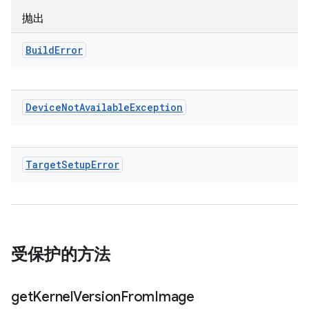
抛出
Build
Error
Device
Not
Available
Exception
Target
Setup
Error
受保护的方法
get
Kernel
Version
From
Image