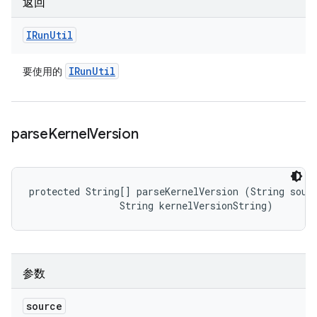
返回
IRun
Util
IRun
Util
要使用的
parse
Kernel
Version
protected String[] parseKernelVersion (String sourc
                String kernelVersionString)
参数
source