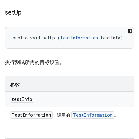
set
Up
public void setUp (
TestInformation
 testInfo)
执行测试所需的目标设置。
参数
test
Info
Test
Information
Test
Information
：调用的
。