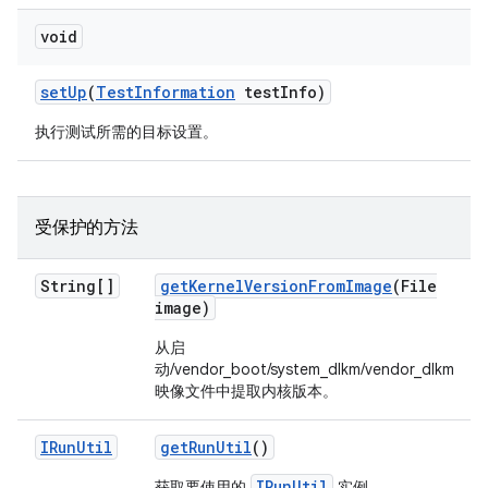
void
set
Up
(
Test
Information
test
Info)
执行测试所需的目标设置。
受保护的方法
String[]
get
Kernel
Version
From
Image
(File
image)
从启
动/vendor_boot/system_dlkm/vendor_dlkm
映像文件中提取内核版本。
IRun
Util
get
Run
Util
()
IRunUtil
获取要使用的
实例。