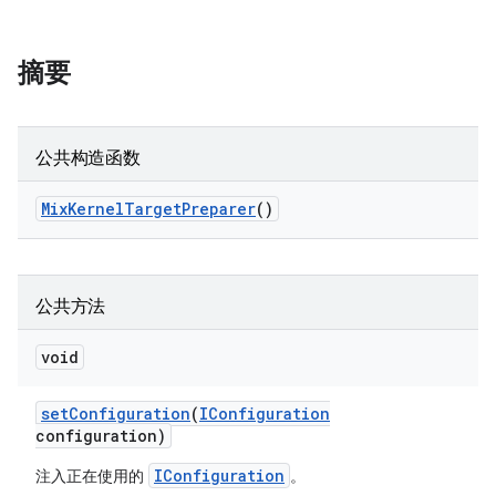
摘要
公共构造函数
Mix
Kernel
Target
Preparer
()
公共方法
void
set
Configuration
(
IConfiguration
configuration)
IConfiguration
注入正在使用的
。