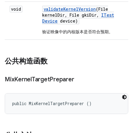
void
validate
Kernel
Version
(File
kernel
Dir
,
File gki
Dir
,
ITest
Device
device)
验证映像中的内核版本是否符合预期。
公共构造函数
Mix
Kernel
Target
Preparer
public MixKernelTargetPreparer ()