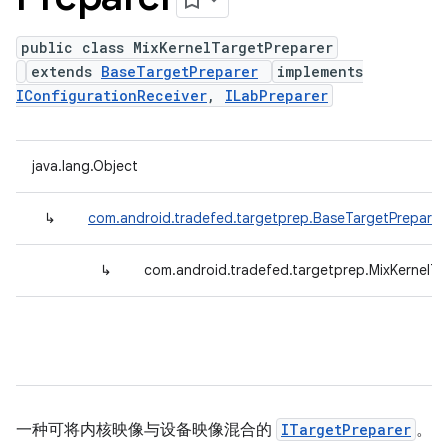
public class MixKernelTargetPreparer
extends
BaseTargetPreparer
implements
IConfigurationReceiver
,
ILabPreparer
java.lang.Object
↳
com.android.tradefed.targetprep.BaseTargetPreparer
↳
com.android.tradefed.targetprep.MixKernelTa
一种可将内核映像与设备映像混合的
ITargetPreparer
。