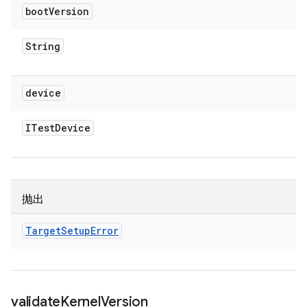
boot
Version
String
device
ITest
Device
抛出
Target
Setup
Error
validate
Kernel
Version