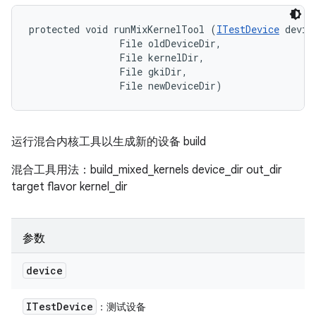
protected void runMixKernelTool (
ITestDevice
 device
                File oldDeviceDir, 

                File kernelDir, 

                File gkiDir, 

                File newDeviceDir)
运行混合内核工具以生成新的设备 build
混合工具用法：build_mixed_kernels device_dir out_dir
target flavor kernel_dir
参数
device
ITest
Device
：测试设备