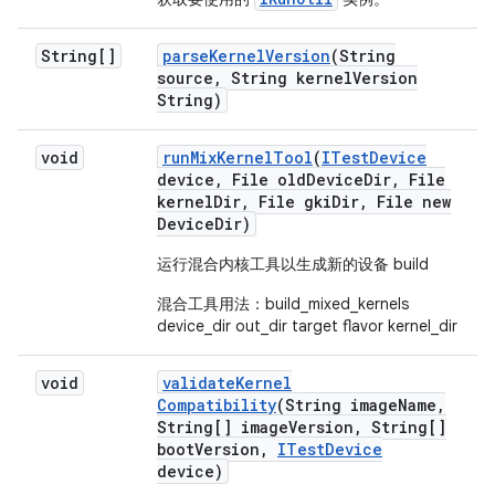
String[]
parse
Kernel
Version
(String
source
,
String kernel
Version
String)
void
run
Mix
Kernel
Tool
(
ITest
Device
device
,
File old
Device
Dir
,
File
kernel
Dir
,
File gki
Dir
,
File new
Device
Dir)
运行混合内核工具以生成新的设备 build
混合工具用法：build_mixed_kernels
device_dir out_dir target flavor kernel_dir
void
validate
Kernel
Compatibility
(String image
Name
,
String[] image
Version
,
String[]
boot
Version
,
ITest
Device
device)