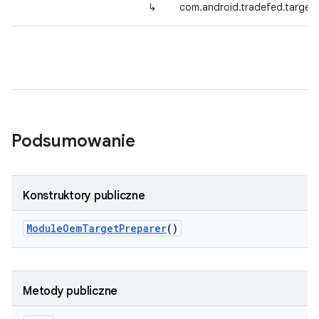
↳
com.android.tradefed.targe
Podsumowanie
Konstruktory publiczne
Module
Oem
Target
Preparer
()
Metody publiczne