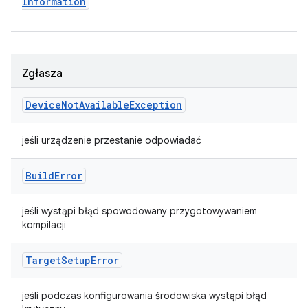
Information
Zgłasza
Device
Not
Available
Exception
jeśli urządzenie przestanie odpowiadać
Build
Error
jeśli wystąpi błąd spowodowany przygotowywaniem
kompilacji
Target
Setup
Error
jeśli podczas konfigurowania środowiska wystąpi błąd