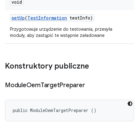
void
set
Up
(
Test
Information
test
Info)
Przygotowuje urządzenie do testowania, przesyła
moduły, aby zastąpić te wstępnie załadowane
Konstruktory publiczne
Module
Oem
Target
Preparer
public ModuleOemTargetPreparer ()