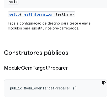
void
set
Up
(
Test
Information
test
Info)
Faça a configuração de destino para teste e envie
módulos para substituir os pré-carregados.
Construtores públicos
Module
Oem
Target
Preparer
public ModuleOemTargetPreparer ()