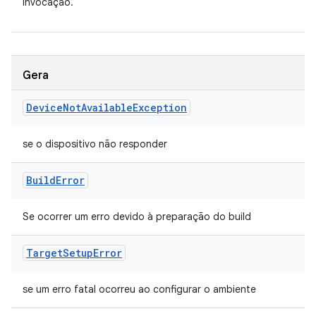
invocação.
Gera
Device
Not
Available
Exception
se o dispositivo não responder
Build
Error
Se ocorrer um erro devido à preparação do build
Target
Setup
Error
se um erro fatal ocorreu ao configurar o ambiente