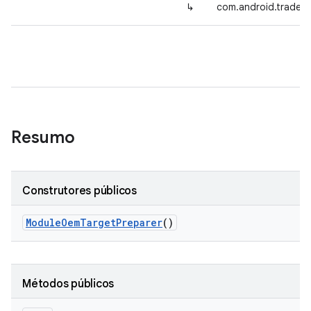
↳
com.android.tradef
Resumo
Construtores públicos
Module
Oem
Target
Preparer
()
Métodos públicos