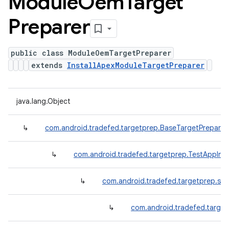
Module
Oem
Target
Preparer
public class ModuleOemTargetPreparer
extends
InstallApexModuleTargetPreparer
java.lang.Object
↳
com.android.tradefed.targetprep.BaseTargetPreparer
↳
com.android.tradefed.targetprep.TestAppInst
↳
com.android.tradefed.targetprep.suit
↳
com.android.tradefed.target