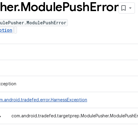
her
.
Module
Push
Error
ulePusher.ModulePushError
ption
xception
m.android.tradefed.error.HarnessException
↳
com.android.tradefed.targetprep.ModulePusher.ModulePushEr