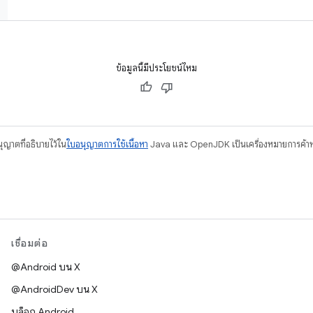
ข้อมูลนี้มีประโยชน์ไหม
อนุญาตที่อธิบายไว้ใน
ใบอนุญาตการใช้เนื้อหา
Java และ OpenJDK เป็นเครื่องหมายการค้าห
เชื่อมต่อ
@Android บน X
@AndroidDev บน X
บล็อก Android