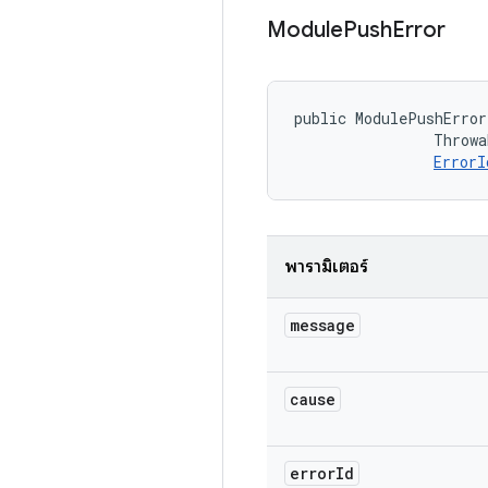
Module
Push
Error
public ModulePushError
                Throwa
ErrorI
พารามิเตอร์
message
cause
error
Id