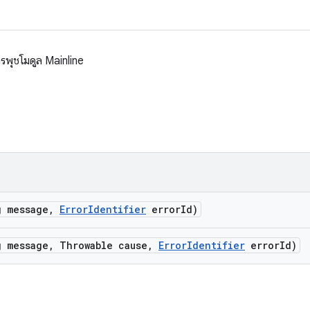
รพุชโมดูล Mainline
g message
,
Error
Identifier
error
Id)
g message
,
Throwable cause
,
Error
Identifier
error
Id)