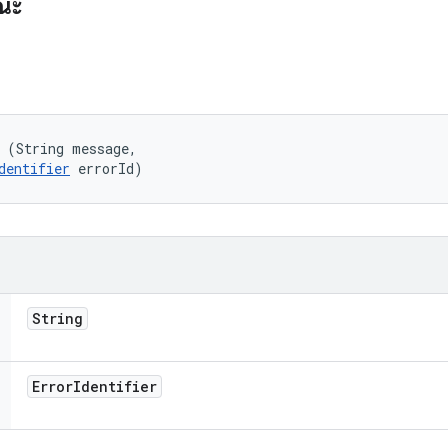
รณะ
 (String message, 

dentifier
 errorId)
String
Error
Identifier