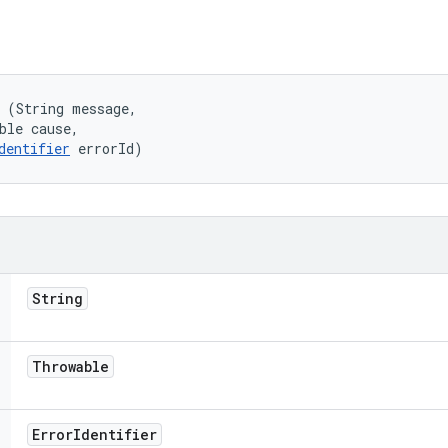
 (String message, 

ble cause, 

dentifier
 errorId)
String
Throwable
Error
Identifier