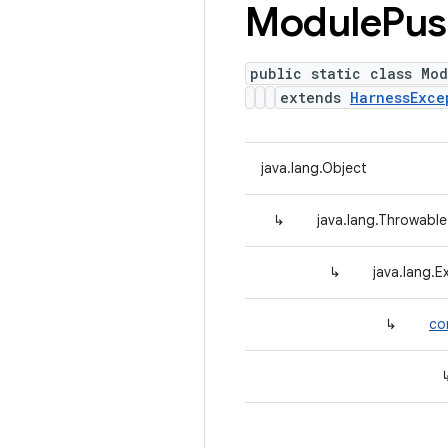
Module
Pus
public static class Mod
extends
HarnessExce
java.lang.Object
↳
java.lang.Throwable
↳
java.lang.E
↳
co