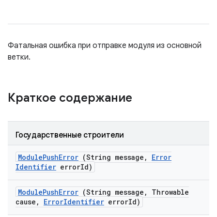
Фатальная ошибка при отправке модуля из основной
ветки.
Краткое содержание
Государственные строители
Module
Push
Error
(String message
,
Error
Identifier
error
Id)
Module
Push
Error
(String message
,
Throwable
cause
,
Error
Identifier
error
Id)