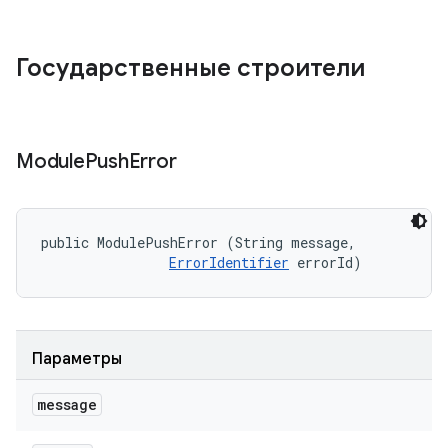
Государственные строители
Module
Push
Error
public ModulePushError (String message, 

ErrorIdentifier
 errorId)
Параметры
message