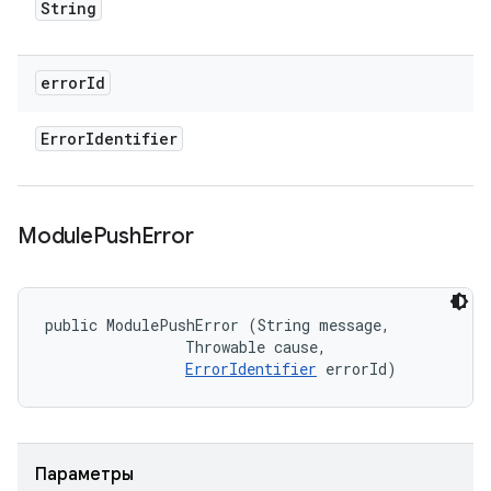
String
error
Id
Error
Identifier
Module
Push
Error
public ModulePushError (String message, 

                Throwable cause, 

ErrorIdentifier
 errorId)
Параметры