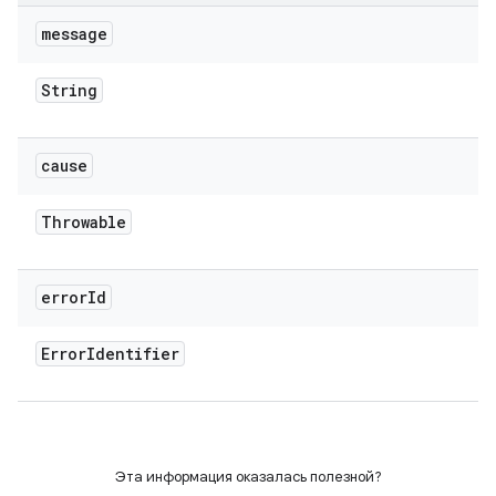
message
String
cause
Throwable
error
Id
Error
Identifier
Эта информация оказалась полезной?