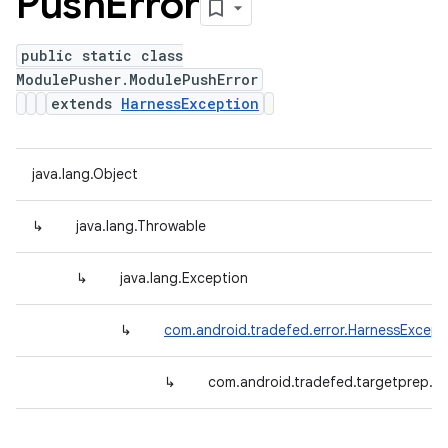
Push
Error
public static class
ModulePusher.ModulePushError
extends
HarnessException
java.lang.Object
↳
java.lang.Throwable
↳
java.lang.Exception
↳
com.android.tradefed.error.HarnessExcept
↳
com.android.tradefed.targetprep.M