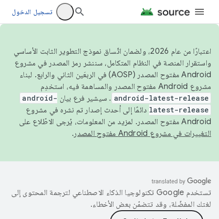
تسجيل الدخول
اعتبارًا من عام 2026، ولضمان اتّساق نموذج التطوير الثابت الأساسي
واستقرار المنصة في النظام المتكامل، سننشر رمز المصدر في مشروع
Android مفتوح المصدر (AOSP) في الربعَين الثاني والرابع. لبناء
مشروع Android مفتوح المصدر والمساهمة فيه، استخدِم
android-latest-release
. سيشير فرع بيان
android-
latest-release
دائمًا إلى أحدث إصدار تم نشره في مشروع
Android مفتوح المصدر. لمزيد من المعلومات، يُرجى الاطّلاع على
التغييرات في مشروع Android مفتوح المصدر
.
تستخدم Google تكنولوجيا الذكاء الاصطناعي لترجمة المحتوى إلى
لغتك المفضّلة، وقد تتضمّن بعض الأخطاء.