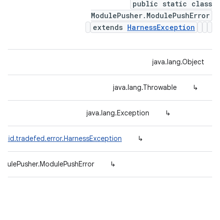
public static class
ModulePusher.ModulePushError
extends
HarnessException
java.lang.Object
java.lang.Throwable
↳
java.lang.Exception
↳
roid.tradefed.error.HarnessException
↳
odulePusher.ModulePushError
↳