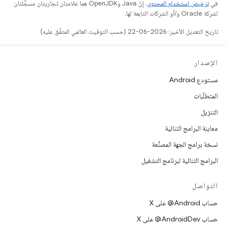
في
ترخيص استخدام المحتوى
. إنّ Java وOpenJDK هما علامتان تجاريتان مسجَّلتان
لشركة Oracle و/أو الشركات التابعة لها.
تاريخ التعديل الأخير: 2026-06-22 (حسب التوقيت العالمي المتفَّق عليه)
الإصدار
مستودع Android
المتطلّبات
التنزيل
معاينة البرامج الثنائية
نسخة برامج الجهة المصنِّعة
البرامج الثنائية لبرنامج التشغيل
التواصل
حساب ‎@Android على X
حساب ‎@AndroidDev على X