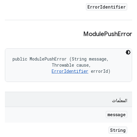
Error
Identifier
Module
Push
Error
public ModulePushError (String message, 

                Throwable cause, 

ErrorIdentifier
 errorId)
المعلَمات
message
String