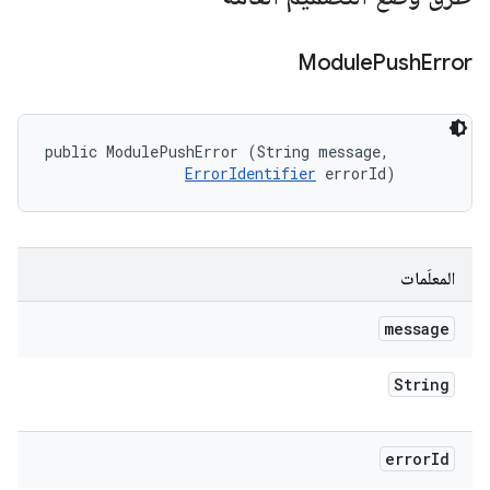
Module
Push
Error
public ModulePushError (String message, 

ErrorIdentifier
 errorId)
المعلَمات
message
String
error
Id