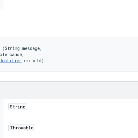
 (String message, 

ble cause, 

dentifier
 errorId)
String
Throwable