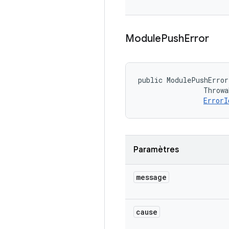
Module
Push
Error
public ModulePushError
                Throwa
ErrorI
Paramètres
message
cause