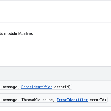
 du module Mainline.
g message
,
Error
Identifier
error
Id)
g message
,
Throwable cause
,
Error
Identifier
error
Id)