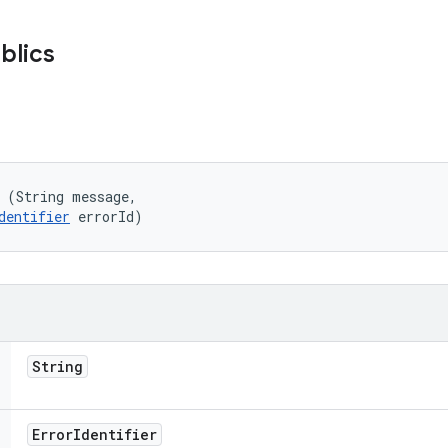
blics
 (String message, 

dentifier
 errorId)
String
Error
Identifier