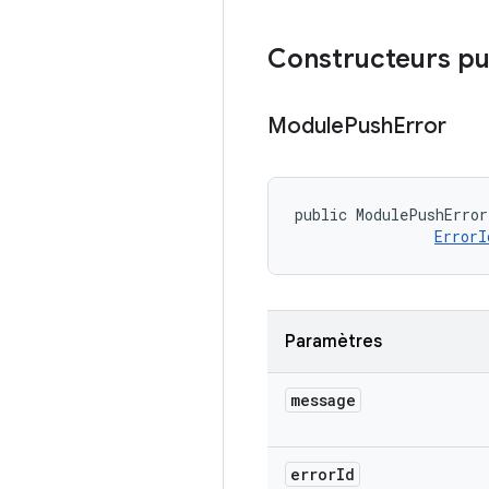
Constructeurs pu
Module
Push
Error
public ModulePushError
ErrorI
Paramètres
message
error
Id