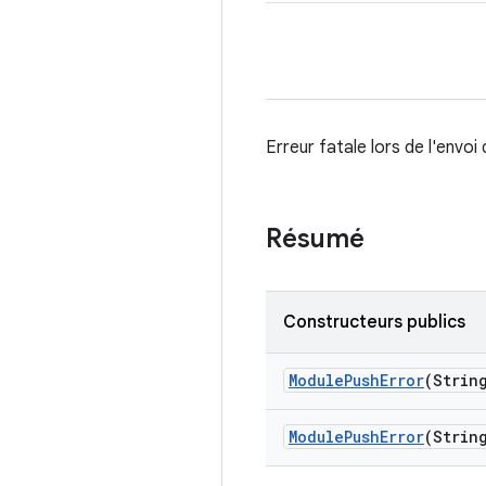
Erreur fatale lors de l'envoi
Résumé
Constructeurs publics
Module
Push
Error
(Strin
Module
Push
Error
(Strin