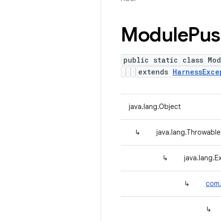
Module
Pus
public static class Mod
extends
HarnessExce
java.lang.Object
↳
java.lang.Throwable
↳
java.lang.E
↳
com.
↳