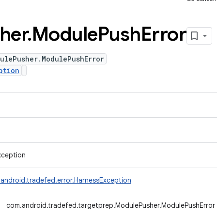
her
.
Module
Push
Error
ulePusher.ModulePushError
ption
xception
android.tradefed.error.HarnessException
com.android.tradefed.targetprep.ModulePusher.ModulePushError