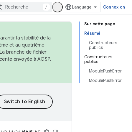
/
Connexion
Sur cette page
Résumé
antir la stabilité de la
Constructeurs
ème et au quatrième
publics
 La branche de fichier
Constructeurs
récente envoyée à AOSP.
publics
ModulePushError
ModulePushError
 vous a-t-il été utile ?