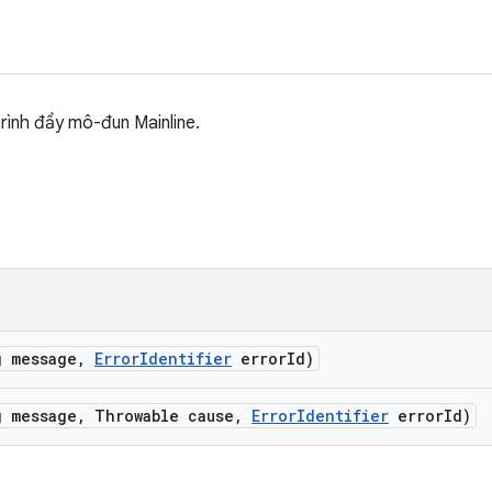
trình đẩy mô-đun Mainline.
g message
,
Error
Identifier
error
Id)
g message
,
Throwable cause
,
Error
Identifier
error
Id)