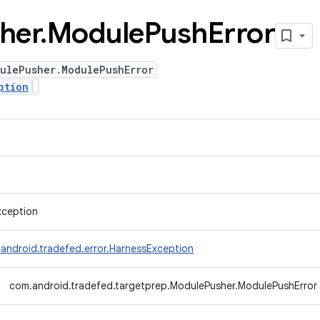
her
.
Module
Push
Error
ulePusher.ModulePushError
ption
xception
android.tradefed.error.HarnessException
com.android.tradefed.targetprep.ModulePusher.ModulePushError