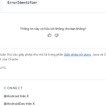
Error
Identifier
Thông tin này có hữu ích không cho bạn không?
 tuân thủ các giấy phép như mô tả trong phần
Giấy phép nội dung
. Java và 
ết của Oracle.
 UTC.
CONNECT
@Android trên X
@AndroidDev trên X