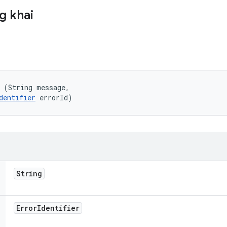
g khai
 (String message, 

dentifier
 errorId)
String
Error
Identifier