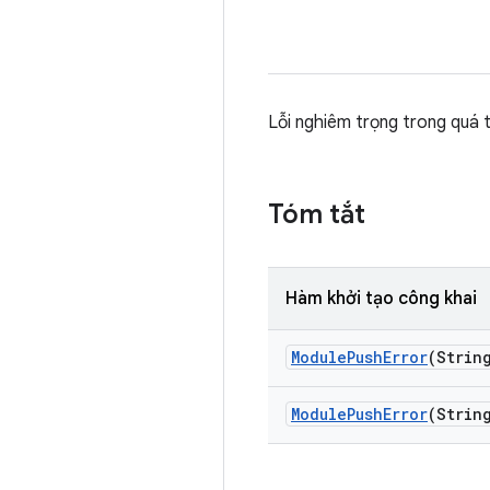
Lỗi nghiêm trọng trong quá 
Tóm tắt
Hàm khởi tạo công khai
Module
Push
Error
(Strin
Module
Push
Error
(Strin