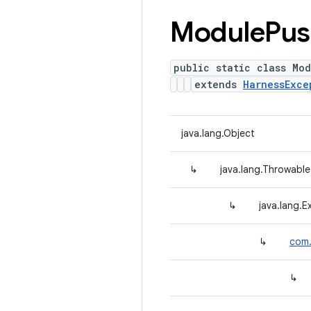
Module
Pus
public static class Mod
extends
HarnessExce
java.lang.Object
↳
java.lang.Throwable
↳
java.lang.E
↳
com.
↳