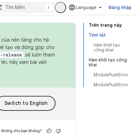
/
Đăng nhập
Trên trang này
Tóm tắt
h của nền tảng cho hệ
Hàm khởi tạo
 Để tạo và đóng góp cho
công khai
t-release
sẽ luôn tham
Hàm khởi tạo công
in, hãy xem bài viết
khai
ModulePushError
ModulePushError
h không cho bạn không?