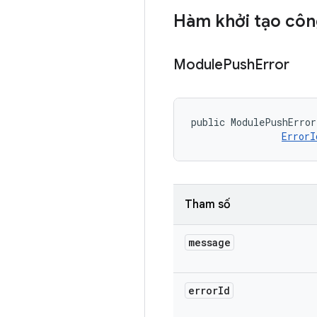
Hàm khởi tạo côn
Module
Push
Error
public ModulePushError
ErrorI
Tham số
message
error
Id