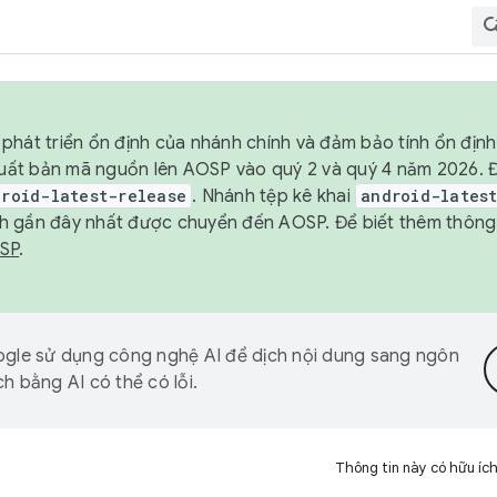
phát triển ổn định của nhánh chính và đảm bảo tính ổn địn
ẽ xuất bản mã nguồn lên AOSP vào quý 2 và quý 4 năm 2026.
droid-latest-release
. Nhánh tệp kê khai
android-lates
h gần đây nhất được chuyển đến AOSP. Để biết thêm thông t
OSP
.
gle sử dụng công nghệ AI để dịch nội dung sang ngôn
h bằng AI có thể có lỗi.
Thông tin này có hữu íc