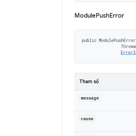
Module
Push
Error
public ModulePushError
                Throwa
ErrorI
Tham số
message
cause