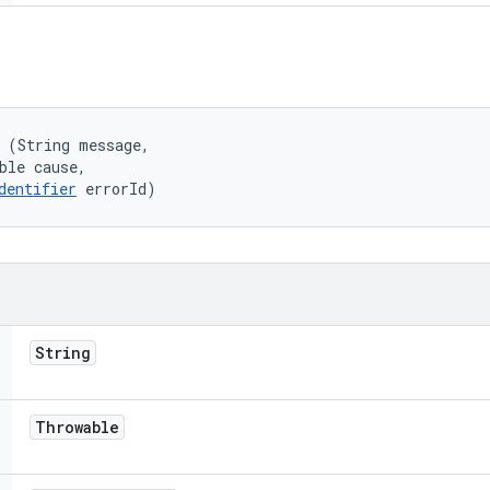
 (String message, 

ble cause, 

dentifier
 errorId)
String
Throwable