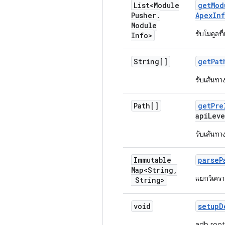
List<Module
get
Mod
Pusher
.
Apex
In
Module
รับโมดูลที
Info>
String[]
get
Pat
รับเส้นทา
Path[]
get
Pre
api
Leve
รับเส้นทา
Immutable
parse
P
Map<String
,
แยกวิเคร
String>
void
setup
D
adb root