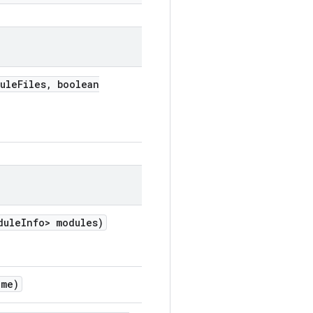
ule
Files
,
boolean
dule
Info> modules)
ame)