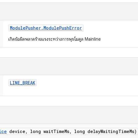
Module
Pusher
.
Module
Push
Error
เกิดข้อผิดพลาดร้ายแรงระหว่างการพุชโมดูล Mainline
LINE
_
BREAK
ice
device
,
long wait
Time
Ms
,
long delay
Waiting
Time
Ms)