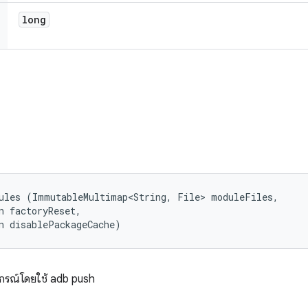
long
ules (ImmutableMultimap<String, File> moduleFiles, 

n factoryReset, 

n disablePackageCache)
กรณ์โดยใช้ adb push