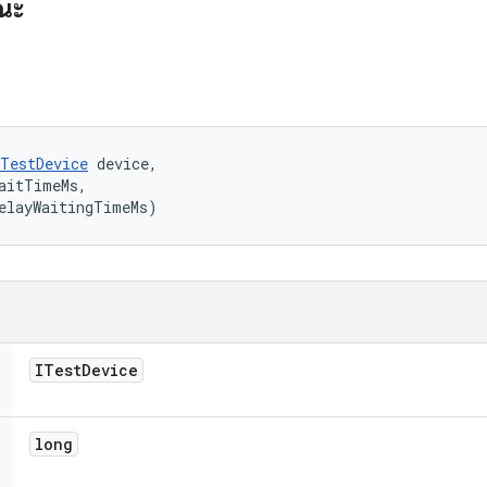
รณะ
ITestDevice
 device, 

aitTimeMs, 

elayWaitingTimeMs)
ITest
Device
long