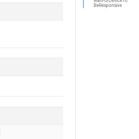
waitForDeviceTo
BeResponsive