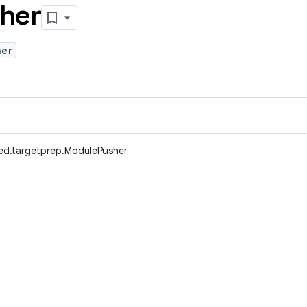
her
her
ed.targetprep.ModulePusher