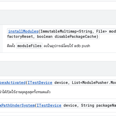
install
Modules
(Immutable
Multimap<String
,
File> mod
factory
Reset
,
boolean disable
Package
Cache)
moduleFiles
ติดตั้ง
ลงในอุปกรณ์โดยใช้ adb push
pex
Activated
(
ITest
Device
device
,
List<Module
Pusher
.
Mo
าได้เปิดใช้งานจุดสูงสุดทั้งหมดแล้ว
x
Path
Under
System
(
ITest
Device
device
,
String package
N