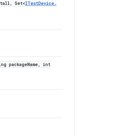
tall
,
Set<
ITest
Device
.
ng package
Name
,
int