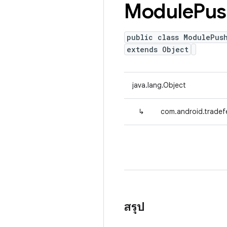
Module
Pus
public class ModulePus
extends Object
java.lang.Object
↳
com.android.tradef
สรุป