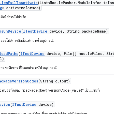
ules
Fail
To
Activate
(List<Module
Pusher
.
Module
Info> to
Ins
fo
> activated
Apexes)
่เปิดใช้งานไม่สำเร็จ
hs
On
Device
(
ITest
Device
device
,
String package
Name)
งของไฟล์การติดตั้งแพ็กเกจในอุปกรณ์
load
Paths
(
ITest
Device
device
,
File[] module
Files
,
Stri
l)
งของแพ็กเกจที่โหลดล่วงหน้าในอุปกรณ์
ackage
Version
Codes
(String output)
าะห์บรรทัดของ "package:{key} versionCode:{value}" เป็นแผนที่
evice
(
ITest
Device
device)
 และ remount อุปกรณ์ก่อนที่จะ push ไฟล์ภายใต้ /system