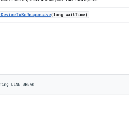
r
Device
To
Be
Responsive
(long wait
Time)
ring LINE_BREAK