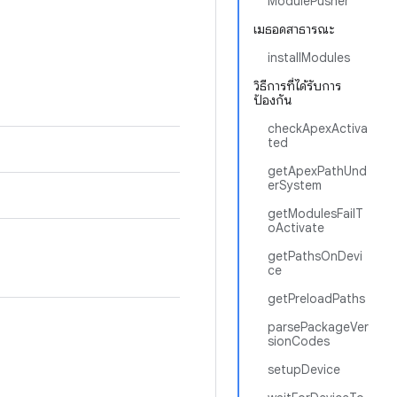
ModulePusher
เมธอดสาธารณะ
installModules
วิธีการที่ได้รับการ
ป้องกัน
checkApexActiva
ted
getApexPathUnd
erSystem
getModulesFailT
oActivate
getPathsOnDevi
ce
getPreloadPaths
parsePackageVer
sionCodes
setupDevice