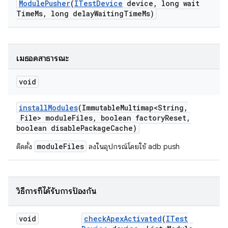
Module
Pusher
(
ITest
Device
device
,
long wait
Time
Ms
,
long delay
Waiting
Time
Ms)
เมธอดสาธารณะ
void
install
Modules
(Immutable
Multimap<String
,
File> module
Files
,
boolean factory
Reset
,
boolean disable
Package
Cache)
moduleFiles
ติดตั้ง
ลงในอุปกรณ์โดยใช้ adb push
วิธีการที่ได้รับการป้องกัน
void
check
Apex
Activated
(
ITest