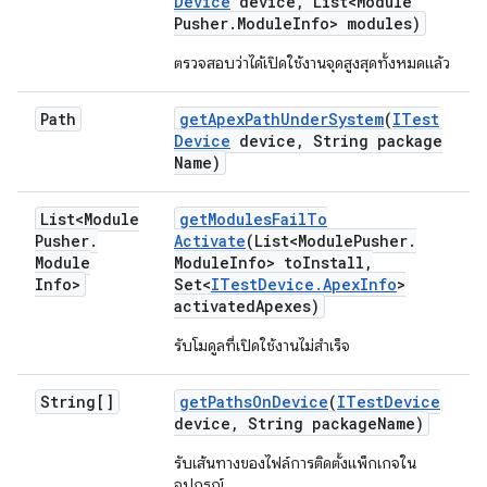
Device
device
,
List<Module
Pusher
.
Module
Info> modules)
ตรวจสอบว่าได้เปิดใช้งานจุดสูงสุดทั้งหมดแล้ว
Path
get
Apex
Path
Under
System
(
ITest
Device
device
,
String package
Name)
List<Module
get
Modules
Fail
To
Pusher
.
Activate
(List<Module
Pusher
.
Module
Module
Info> to
Install
,
Info>
Set<
ITest
Device
.
Apex
Info
>
activated
Apexes)
รับโมดูลที่เปิดใช้งานไม่สำเร็จ
String[]
get
Paths
On
Device
(
ITest
Device
device
,
String package
Name)
รับเส้นทางของไฟล์การติดตั้งแพ็กเกจใน
อุปกรณ์