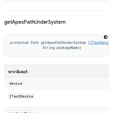
get
Apex
Path
Under
System
protected Path getApexPathUnderSystem (
ITestDevice
                String packageName)
พารามิเตอร์
device
ITest
Device