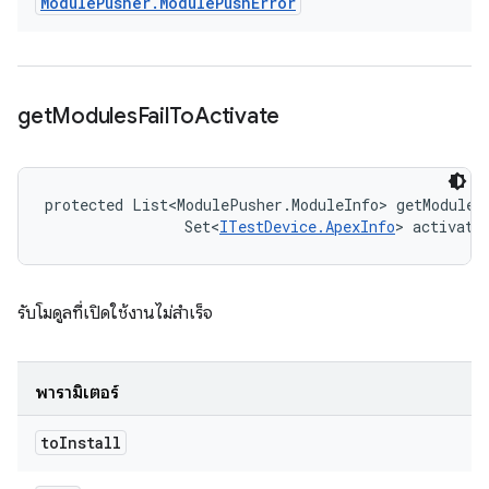
Module
Pusher
.
Module
Push
Error
get
Modules
Fail
To
Activate
protected List<ModulePusher.ModuleInfo> getModules
                Set<
ITestDevice.ApexInfo
> activate
รับโมดูลที่เปิดใช้งานไม่สำเร็จ
พารามิเตอร์
to
Install