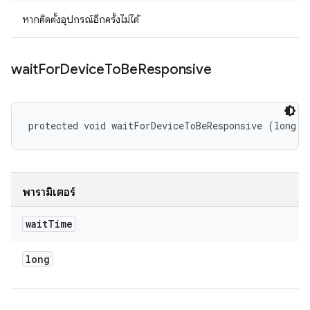
หากติดตั้งอุปกรณ์อีกครั้งไม่ได้
wait
For
Device
To
Be
Responsive
protected void waitForDeviceToBeResponsive (long w
พารามิเตอร์
wait
Time
long