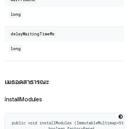
long
delay
Waiting
Time
Ms
long
เมธอดสาธารณะ
install
Modules
public void installModules (ImmutableMultimap<Stri
                boolean factoryReset, 
