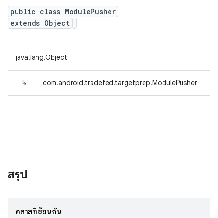
public class ModulePusher
extends Object
java.lang.Object
↳
com.android.tradefed.targetprep.ModulePusher
สรุป
คลาสที่ซ้อนกัน