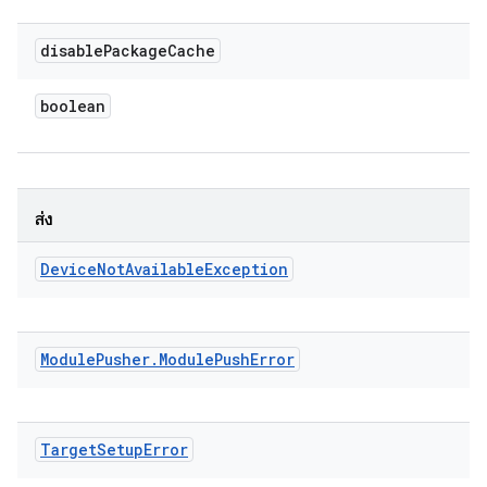
disable
Package
Cache
boolean
ส่ง
Device
Not
Available
Exception
Module
Pusher
.
Module
Push
Error
Target
Setup
Error