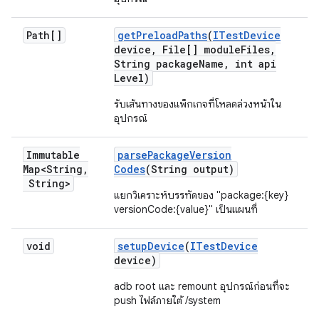
Path[]
get
Preload
Paths
(
ITest
Device
device
,
File[] module
Files
,
String package
Name
,
int api
Level)
รับเส้นทางของแพ็กเกจที่โหลดล่วงหน้าใน
อุปกรณ์
Immutable
parse
Package
Version
Map<String
,
Codes
(String output)
String>
แยกวิเคราะห์บรรทัดของ "package:{key}
versionCode:{value}" เป็นแผนที่
void
setup
Device
(
ITest
Device
device)
adb root และ remount อุปกรณ์ก่อนที่จะ
push ไฟล์ภายใต้ /system