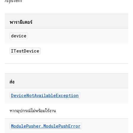
/system
พารามิเตอร์
device
ITest
Device
ส่ง
Device
Not
Available
Exception
หากอุปกรณ์ไม่พร้อมใช้งาน
Module
Pusher
.
Module
Push
Error