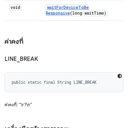
void
wait
For
Device
To
Be
Responsive
(long wait
Time)
ค่าคงที่
LINE
_
BREAK
public static final String LINE_BREAK
ค่าคงที่: "\r?\n"