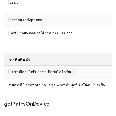
List
activated
Apexes
Set
: ชุดของจุดยอดที่ใช้งานอยู่บนอุปกรณ์
การคืนสินค้า
List<Module
Pusher
.
Module
Info>
รายการที่มี apexinfo ของโมดูล Apex อินพุตที่เปิดใช้งานไม่สำเร็จ
get
Paths
On
Device