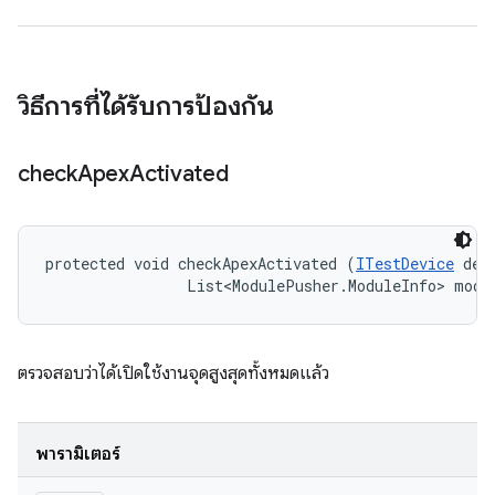
วิธีการที่ได้รับการป้องกัน
check
Apex
Activated
protected void checkApexActivated (
ITestDevice
 devi
                List<ModulePusher.ModuleInfo> modu
ตรวจสอบว่าได้เปิดใช้งานจุดสูงสุดทั้งหมดแล้ว
พารามิเตอร์