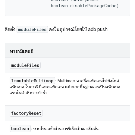
                boolean disablePackageCache)
ติดตั้ง
moduleFiles
ลงในอุปกรณ์โดยใช้ adb push
พารามิเตอร์
module
Files
Immutable
Multimap
: Multimap จากชื่อแพ็กเกจไปยังไฟล์
แพ็กเกจ ในกรณีที่แยกแพ็กเกจ แพ็กเกจพื้นฐานควรเป็นแพ็กเกจ
แรกในลำดับการทำซ้ำ
factory
Reset
boolean
: หากโหลดซ้ำผ่านการรีเซ็ตเป็นค่าเริ่มต้น