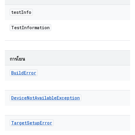
test
Info
Test
Information
การโยน
Build
Error
Device
Not
Available
Exception
Target
Setup
Error