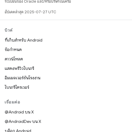
ทะเบียนของ Oracle และ/หรือบริษัทในเครือ
อัปเดตล่าสุด 2025-07-27 UTC
บิวด์
ที่เก็บสำหรับ Android
ข้อกำหนด
ดาวน์โหลด
แสดงพรีวิวไบนารี
อิมเมจเวอร์ชันโรงงาน
ไบนารีไดรเวอร์
เชื่อมต่อ
@Android บน X
@AndroidDev บน X
บล็อก Android