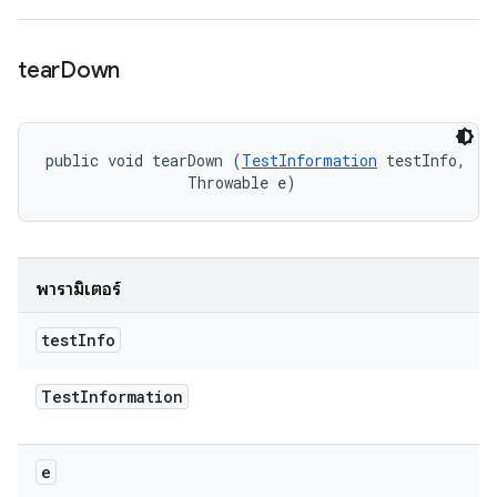
tear
Down
public void tearDown (
TestInformation
 testInfo, 

                Throwable e)
พารามิเตอร์
test
Info
Test
Information
e