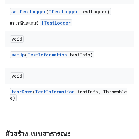
set
Test
Logger
(
ITest
Logger
test
Logger)
ITestLogger
แทรกอินสแตนซ์
void
set
Up
(
Test
Information
test
Info)
void
tear
Down
(
Test
Information
test
Info
,
Throwable
e)
ตัวสร้างแบบสาธารณะ