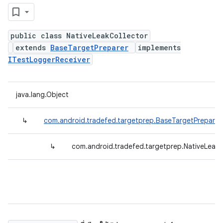
public class NativeLeakCollector
extends
BaseTargetPreparer
implements
ITestLoggerReceiver
java.lang.Object
↳
com.android.tradefed.targetprep.BaseTargetPreparer
↳
com.android.tradefed.targetprep.NativeLeakC