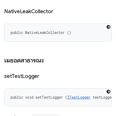
Native
Leak
Collector
public NativeLeakCollector ()
เมธอดสาธารณะ
set
Test
Logger
public void setTestLogger (
ITestLogger
 testLogger)