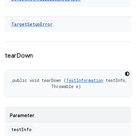
Target
Setup
Error
tear
Down
public void tearDown (
TestInformation
 testInfo, 

                Throwable e)
Parameter
test
Info