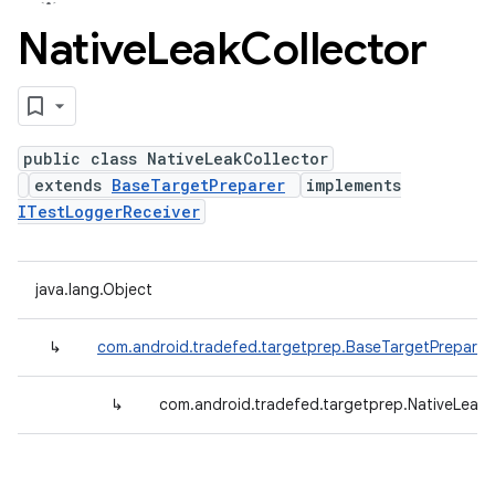
Native
Leak
Collector
public class NativeLeakCollector
extends
BaseTargetPreparer
implements
ITestLoggerReceiver
java.lang.Object
↳
com.android.tradefed.targetprep.BaseTargetPreparer
↳
com.android.tradefed.targetprep.NativeLeakC