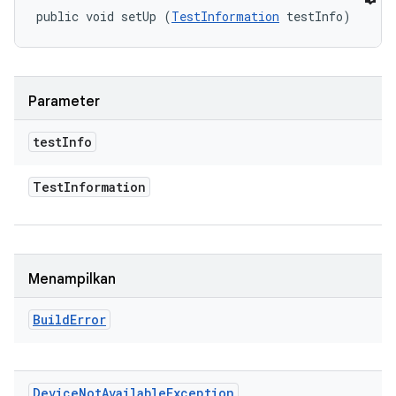
public void setUp (
TestInformation
 testInfo)
Parameter
test
Info
Test
Information
Menampilkan
Build
Error
Device
Not
Available
Exception