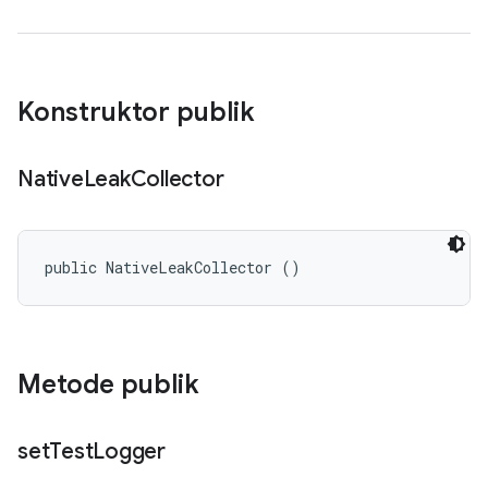
Konstruktor publik
Native
Leak
Collector
public NativeLeakCollector ()
Metode publik
set
Test
Logger