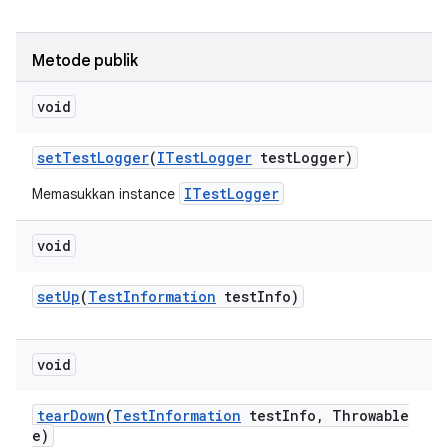
Metode publik
void
set
Test
Logger
(
ITest
Logger
test
Logger)
ITestLogger
Memasukkan instance
void
set
Up
(
Test
Information
test
Info)
void
tear
Down
(
Test
Information
test
Info
,
Throwable
e)