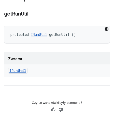
get
Run
Util
protected 
IRunUtil
 getRunUtil ()
Zwraca
IRun
Util
Czy te wskazówki były pomocne?