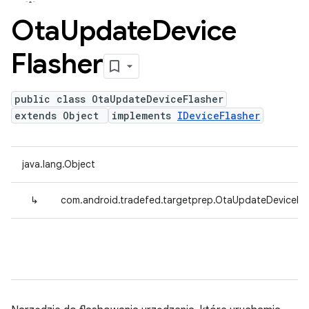
Ota
Update
Device
Flasher
public class OtaUpdateDeviceFlasher
extends Object
implements
IDeviceFlasher
java.lang.Object
↳
com.android.tradefed.targetprep.OtaUpdateDeviceFla