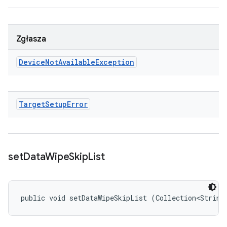
Zgłasza
Device
Not
Available
Exception
Target
Setup
Error
set
Data
Wipe
Skip
List
public void setDataWipeSkipList (Collection<String