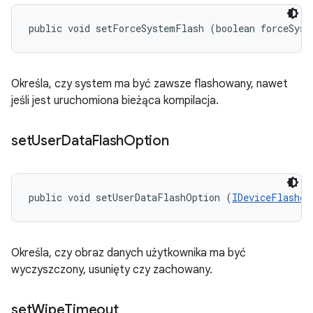
public void setForceSystemFlash (boolean forceSyst
Określa, czy system ma być zawsze flashowany, nawet
jeśli jest uruchomiona bieżąca kompilacja.
set
User
Data
Flash
Option
public void setUserDataFlashOption (
IDeviceFlasher
Określa, czy obraz danych użytkownika ma być
wyczyszczony, usunięty czy zachowany.
set
Wipe
Timeout