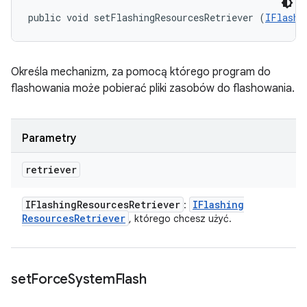
public void setFlashingResourcesRetriever (
IFlashi
Określa mechanizm, za pomocą którego program do
flashowania może pobierać pliki zasobów do flashowania.
Parametry
retriever
IFlashing
Resources
Retriever
IFlashing
:
Resources
Retriever
, którego chcesz użyć.
set
Force
System
Flash