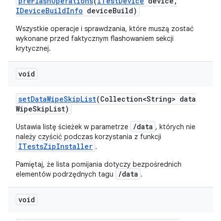
pre
Flash
Operations
(
ITest
Device
device
,
IDevice
Build
Info
device
Build)
Wszystkie operacje i sprawdzania, które muszą zostać
wykonane przed faktycznym flashowaniem sekcji
krytycznej.
void
set
Data
Wipe
Skip
List
(Collection<String> data
Wipe
Skip
List)
/data
Ustawia listę ścieżek w parametrze
, których nie
należy czyścić podczas korzystania z funkcji
ITestsZipInstaller
.
Pamiętaj, że lista pomijania dotyczy bezpośrednich
/data
elementów podrzędnych tagu
.
void