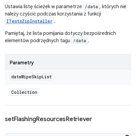
Ustawia listę ścieżek w parametrze
/data
, których nie
należy czyścić podczas korzystania z funkcji
ITestsZipInstaller
.
Pamiętaj, że lista pomijania dotyczy bezpośrednich
elementów podrzędnych tagu
/data
.
Parametry
data
Wipe
Skip
List
Collection
set
Flashing
Resources
Retriever