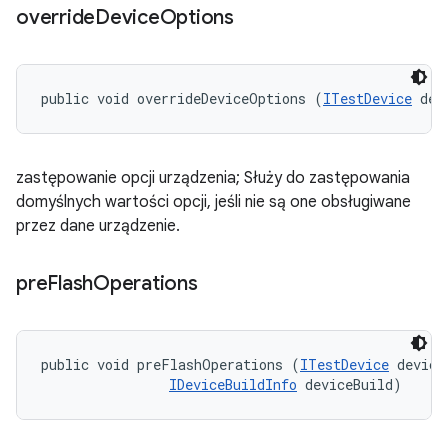
override
Device
Options
public void overrideDeviceOptions (
ITestDevice
 dev
zastępowanie opcji urządzenia; Służy do zastępowania
domyślnych wartości opcji, jeśli nie są one obsługiwane
przez dane urządzenie.
pre
Flash
Operations
public void preFlashOperations (
ITestDevice
 device,
IDeviceBuildInfo
 deviceBuild)