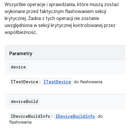
Wszystkie operacje i sprawdzania, które muszą zostać
wykonane przed faktycznym flashowaniem sekcji
krytycznej. Żadna z tych operacji nie zostanie
uwzględniona w sekcji krytycznej kontrolowanej przez
współbieżność.
Parametry
device
ITest
Device
ITest
Device
:
do flashowania
device
Build
IDevice
Build
Info
IDevice
Build
Info
:
do
flashowania