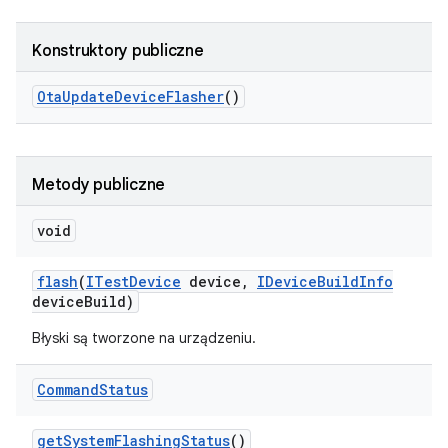
Konstruktory publiczne
Ota
Update
Device
Flasher
()
Metody publiczne
void
flash
(
ITest
Device
device
,
IDevice
Build
Info
device
Build)
Błyski są tworzone na urządzeniu.
Command
Status
get
System
Flashing
Status
()