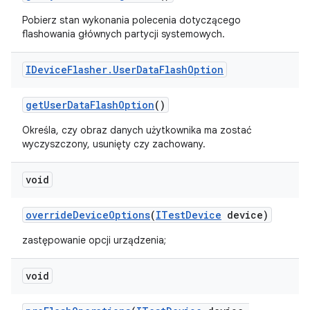
Pobierz stan wykonania polecenia dotyczącego
flashowania głównych partycji systemowych.
IDevice
Flasher
.
User
Data
Flash
Option
get
User
Data
Flash
Option
()
Określa, czy obraz danych użytkownika ma zostać
wyczyszczony, usunięty czy zachowany.
void
override
Device
Options
(
ITest
Device
device)
zastępowanie opcji urządzenia;
void