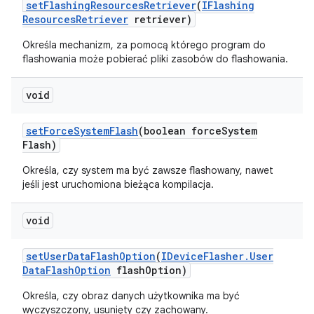
set
Flashing
Resources
Retriever
(
IFlashing
Resources
Retriever
retriever)
Określa mechanizm, za pomocą którego program do
flashowania może pobierać pliki zasobów do flashowania.
void
set
Force
System
Flash
(boolean force
System
Flash)
Określa, czy system ma być zawsze flashowany, nawet
jeśli jest uruchomiona bieżąca kompilacja.
void
set
User
Data
Flash
Option
(
IDevice
Flasher
.
User
Data
Flash
Option
flash
Option)
Określa, czy obraz danych użytkownika ma być
wyczyszczony, usunięty czy zachowany.