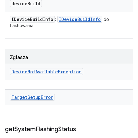
device
Build
IDevice
Build
Info
IDevice
Build
Info
:
do
flashowania
Zgłasza
Device
Not
Available
Exception
Target
Setup
Error
get
System
Flashing
Status