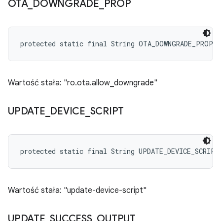
OTA
_
DOWNGRADE
_
PROP
protected static final String OTA_DOWNGRADE_PROP
Wartość stała: "ro.ota.allow_downgrade"
UPDATE
_
DEVICE
_
SCRIPT
protected static final String UPDATE_DEVICE_SCRIPT
Wartość stała: "update-device-script"
UPDATE
_
SUCCESS
_
OUTPUT