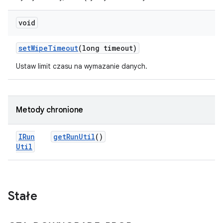
void
set
Wipe
Timeout
(long timeout)
Ustaw limit czasu na wymazanie danych.
Metody chronione
IRun
get
Run
Util
()
Util
Stałe