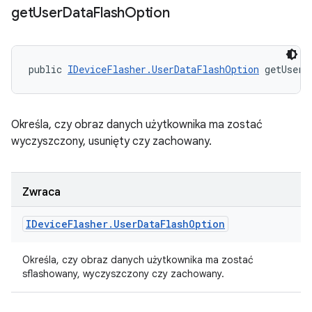
get
User
Data
Flash
Option
public 
IDeviceFlasher.UserDataFlashOption
 getUserD
Określa, czy obraz danych użytkownika ma zostać
wyczyszczony, usunięty czy zachowany.
Zwraca
IDevice
Flasher
.
User
Data
Flash
Option
Określa, czy obraz danych użytkownika ma zostać
sflashowany, wyczyszczony czy zachowany.