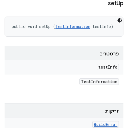
set
Up
public void setUp (
TestInformation
 testInfo)
פרמטרים
test
Info
Test
Information
זריקות
Build
Error