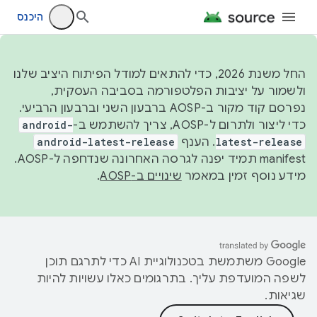
היכנס
החל משנת 2026, כדי להתאים למודל הפיתוח היציב שלנו
ולשמור על יציבות הפלטפורמה בסביבה העסקית,
נפרסם קוד מקור ב-AOSP ברבעון השני וברבעון הרביעי.
כדי ליצור ולתרום ל-AOSP, צריך להשתמש ב-
android-
latest-release
. הענף
android-latest-release
manifest תמיד יפנה לגרסה האחרונה שנדחפה ל-AOSP.
מידע נוסף זמין במאמר
שינויים ב-AOSP
.
‫Google משתמשת בטכנולוגיית AI כדי לתרגם תוכן
לשפה המועדפת עליך. בתרגומים כאלו עשויות להיות
שגיאות.