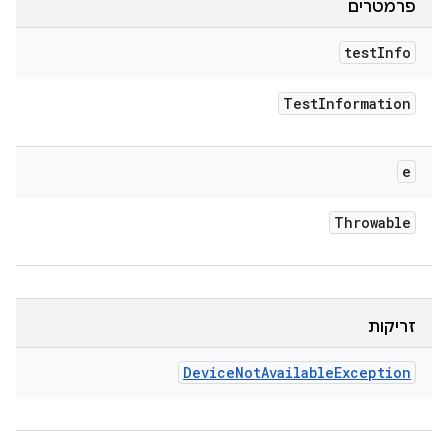
פרמטרים
test
Info
Test
Information
e
Throwable
זריקות
Device
Not
Available
Exception