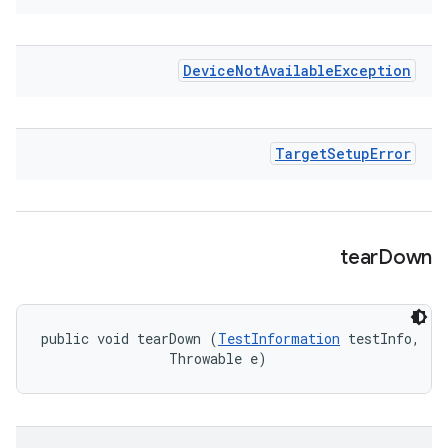
Device
Not
Available
Exception
Target
Setup
Error
tear
Down
public void tearDown (
TestInformation
 testInfo, 

                Throwable e)