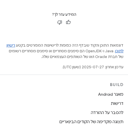
המידע עזר לך?
דוגמאות התוכן והקוד שבדף הזה כפופות לרישיונות המפורטים בקטע
רישיון
לתוכן
.‏ Java ו-OpenJDK הם סימנים מסחריים או סימנים מסחריים רשומים
של חברת Oracle ו/או של השותפים העצמאיים שלה.
עדכון אחרון: 2025-07-27 (שעון UTC).
BUILD
מאגר Android
דרישות
להסבר על ההורדה
תצוגה מקדימה של הקודים הבינאריים