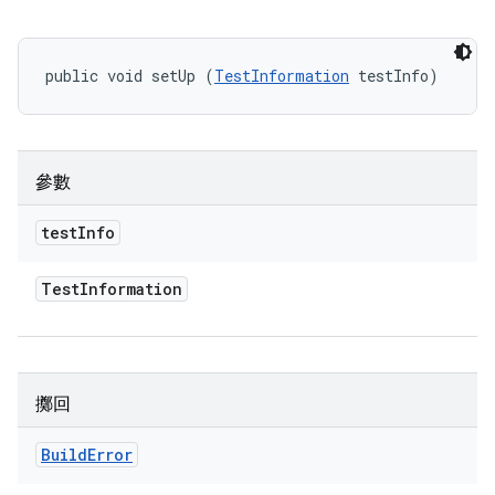
public void setUp (
TestInformation
 testInfo)
參數
test
Info
Test
Information
擲回
Build
Error