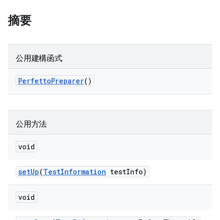
摘要
公用建構函式
Perfetto
Preparer
()
公用方法
void
set
Up
(
Test
Information
test
Info)
void