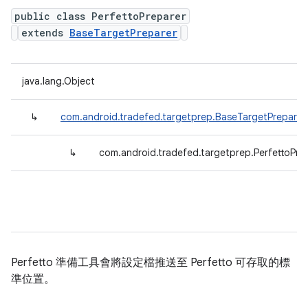
public class PerfettoPreparer
extends
BaseTargetPreparer
java.lang.Object
↳
com.android.tradefed.targetprep.BaseTargetPreparer
↳
com.android.tradefed.targetprep.PerfettoPre
Perfetto 準備工具會將設定檔推送至 Perfetto 可存取的標
準位置。