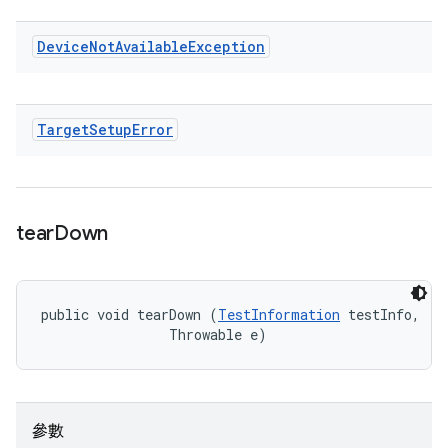
Device
Not
Available
Exception
Target
Setup
Error
tear
Down
public void tearDown (
TestInformation
 testInfo, 

                Throwable e)
參數