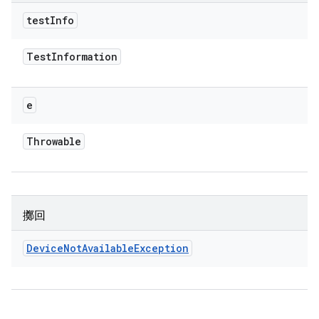
test
Info
Test
Information
e
Throwable
擲回
Device
Not
Available
Exception