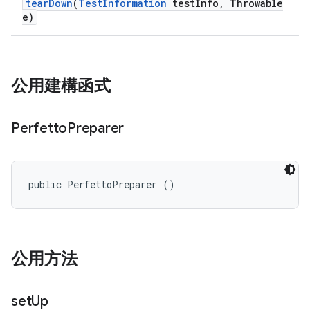
tear
Down
(
Test
Information
test
Info
,
Throwable
e)
公用建構函式
Perfetto
Preparer
public PerfettoPreparer ()
公用方法
set
Up