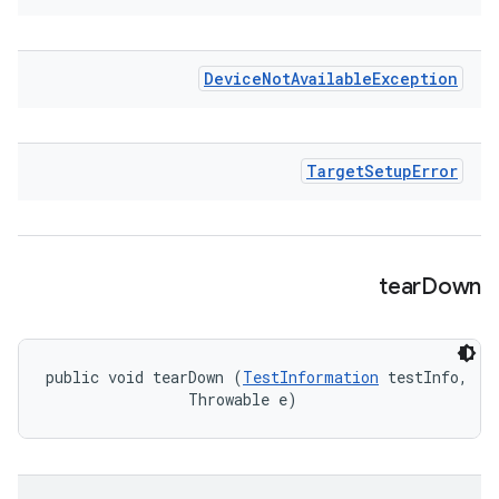
Device
Not
Available
Exception
Target
Setup
Error
tear
Down
public void tearDown (
TestInformation
 testInfo, 

                Throwable e)