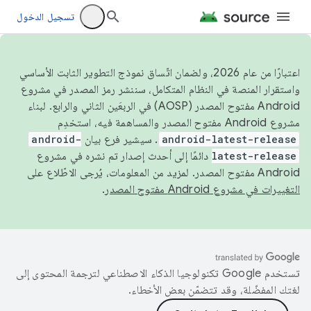
تسجيل الدخول
اعتبارًا من عام 2026، ولضمان اتّساق نموذج التطوير الثابت الأساسي
واستقرار المنصة في النظام المتكامل، سننشر رمز المصدر في مشروع
Android مفتوح المصدر (AOSP) في الربعَين الثاني والرابع. لبناء
مشروع Android مفتوح المصدر والمساهمة فيه، استخدِم
android-latest-release
. سيشير فرع بيان
android-
latest-release
دائمًا إلى أحدث إصدار تم نشره في مشروع
Android مفتوح المصدر. لمزيد من المعلومات، يُرجى الاطّلاع على
التغييرات في مشروع Android مفتوح المصدر
.
تستخدم Google تكنولوجيا الذكاء الاصطناعي لترجمة المحتوى إلى
لغتك المفضّلة، وقد تتضمّن بعض الأخطاء.