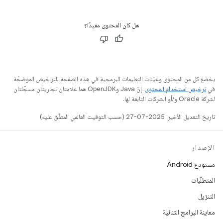
هل كان المحتوى مفيدًا؟
يخضع كل من المحتوى وعيّنات التعليمات البرمجية في هذه الصفحة للتراخيص الموضحّة
في
ترخيص استخدام المحتوى
. إنّ Java وOpenJDK هما علامتان تجاريتان مسجَّلتان
لشركة Oracle و/أو الشركات التابعة لها.
تاريخ التعديل الأخير: 2025-07-27 (حسب التوقيت العالمي المتفَّق عليه)
الإصدار
مستودع Android
المتطلّبات
التنزيل
معاينة البرامج الثنائية