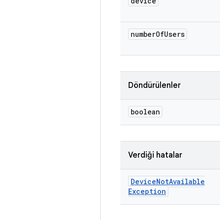
device
number
Of
Users
Döndürülenler
boolean
Verdiği hatalar
Device
Not
Available
Exception