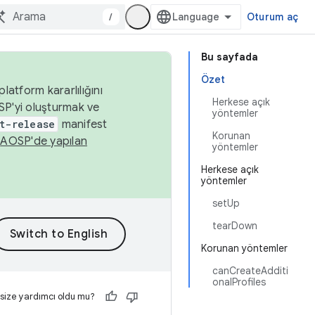
/
Oturum aç
Bu sayfada
Özet
latform kararlılığını
Herkese açık
SP'yi oluşturmak ve
yöntemler
t-release
manifest
Korunan
n
AOSP'de yapılan
yöntemler
Herkese açık
yöntemler
setUp
tearDown
Korunan yöntemler
canCreateAdditi
onalProfiles
 size yardımcı oldu mu?