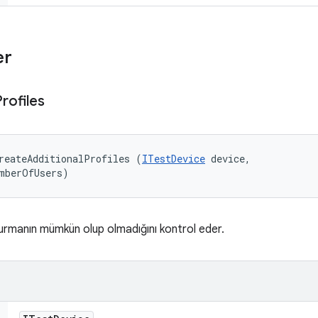
er
rofiles
reateAdditionalProfiles (
ITestDevice
 device, 

mberOfUsers)
şturmanın mümkün olup olmadığını kontrol eder.