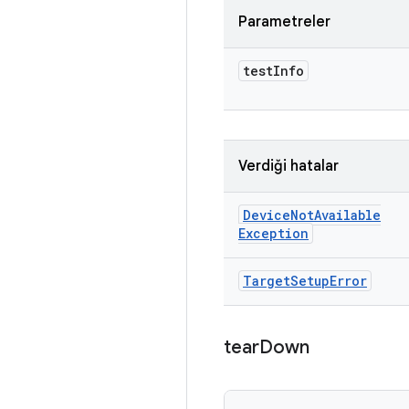
Parametreler
test
Info
Verdiği hatalar
Device
Not
Available
Exception
Target
Setup
Error
tear
Down