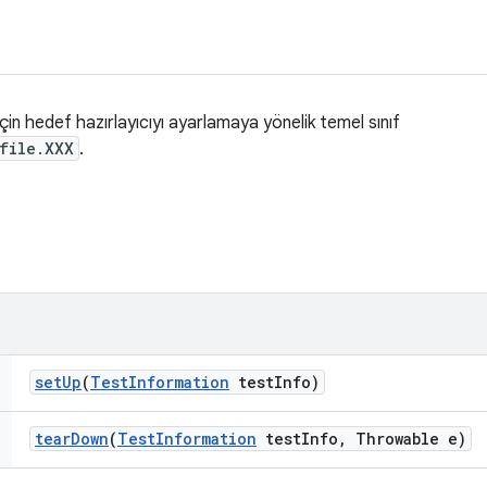
ı için hedef hazırlayıcıyı ayarlamaya yönelik temel sınıf
file.XXX
.
set
Up
(
Test
Information
test
Info)
tear
Down
(
Test
Information
test
Info
,
Throwable e)