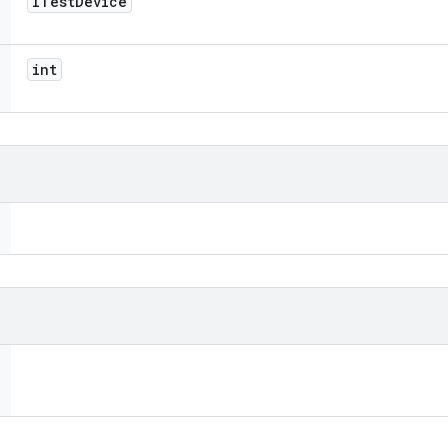
ITest
Device
int