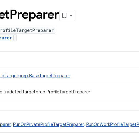
et
Preparer
ProfileTargetPreparer
parer
ed.targetprep.BaseTargetPreparer
d.tradefed.targetprep.ProfileTargetPreparer
parer
,
RunOnPrivateProfileTargetPreparer
,
RunOnWorkProfileTargetP