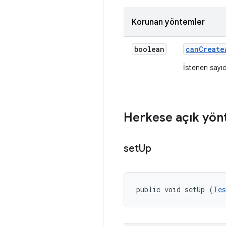
Korunan yöntemler
boolean
can
Create
İstenen sayı
Herkese açık yön
set
Up
public void setUp (
Tes