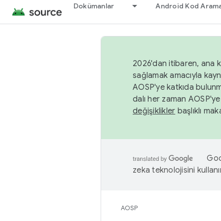
Dokümanlar
Android Kod Arama
2026'dan itibaren, ana k
sağlamak amacıyla kayn
AOSP'ye katkıda bulunm
dalı her zaman AOSP'ye 
değişiklikler
başlıklı maka
Goog
zeka teknolojisini kullanı
AOSP