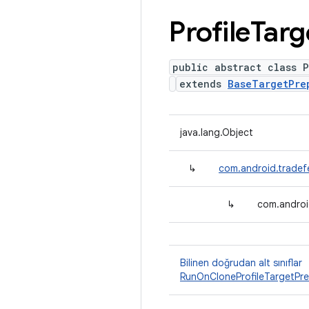
Profile
Targ
public abstract class 
extends
BaseTargetPre
java.lang.Object
↳
com.android.tradef
↳
com.androi
Bilinen doğrudan alt sınıflar
RunOnCloneProfileTargetPre