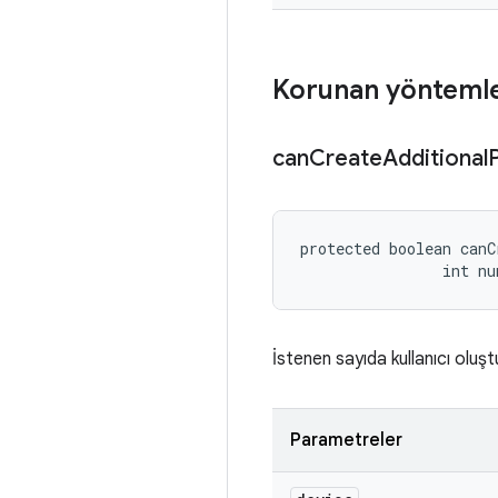
Korunan yönteml
can
Create
Additional
P
protected boolean canC
                int nu
İstenen sayıda kullanıcı olu
Parametreler