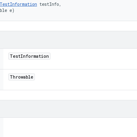
TestInformation
 testInfo, 

ble e)
Test
Information
Throwable