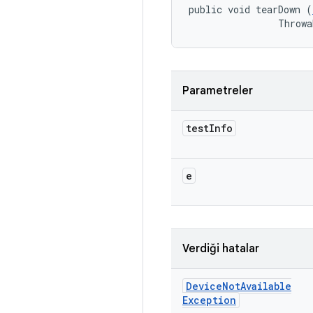
public void tearDown (
                Throwa
Parametreler
test
Info
e
Verdiği hatalar
Device
Not
Available
Exception