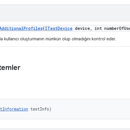
Additional
Profiles
(
ITest
Device
device
,
int number
Of
Us
da kullanıcı oluşturmanın mümkün olup olmadığını kontrol eder.
temler
tInformation
 testInfo)