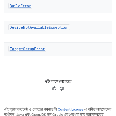
Build
Error
Device
Not
Available
Exception
Target
Setup
Error
এটি কাজে লেগেছে?
এই পৃষ্ঠার কন্টেন্ট ও কোডের নমুনাগুলি
Content License
-এ বর্ণিত লাইসেন্সের
অধীনস্থ। Java এবং OpenJDK হল Oracle এবং/অথবা তার অ্যাফিলিয়েট