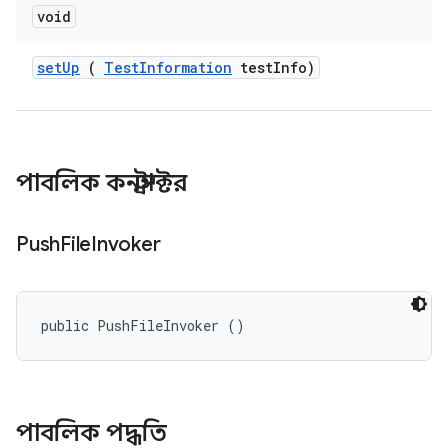
void
set
Up
(
Test
Information
test
Info)
পাবলিক কনস্ট্রাক্টর
Push
File
Invoker
public PushFileInvoker ()
পাবলিক পদ্ধতি