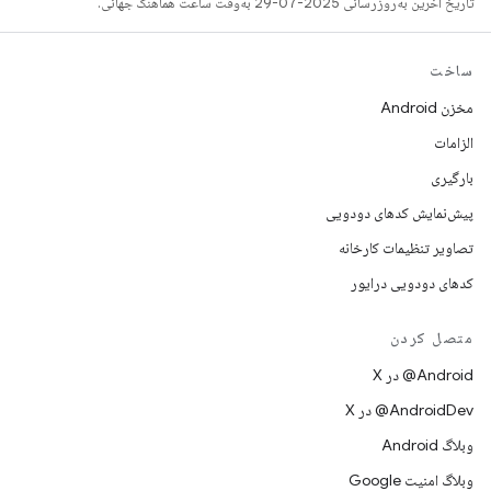
تاریخ آخرین به‌روزرسانی 2025-07-29 به‌وقت ساعت هماهنگ جهانی.
ساخت
مخزن Android
الزامات
بارگیری
پیش‌نمایش کدهای دودویی
تصاویر تنظیمات کارخانه
کدهای دودویی درایور
متصل کردن
‫‎@Android در X
‫‎@AndroidDev در X
وبلاگ Android
وبلاگ امنیت Google