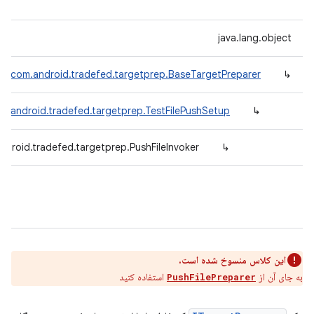
java.lang.object
com.android.tradefed.targetprep.BaseTargetPreparer
↳
m.android.tradefed.targetprep.TestFilePushSetup
↳
ndroid.tradefed.targetprep.PushFileInvoker
↳
این کلاس منسوخ شده است.
به جای آن از
استفاده کنید
PushFilePreparer