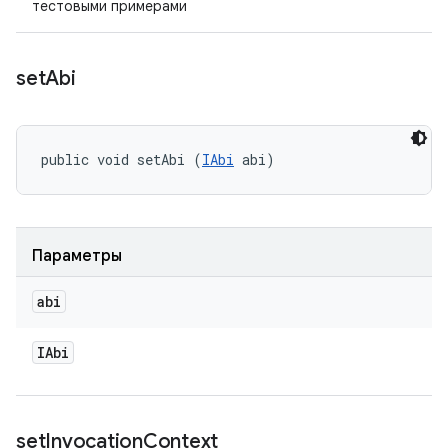
тестовыми примерами
set
Abi
public void setAbi (
IAbi
 abi)
Параметры
abi
IAbi
set
Invocation
Context