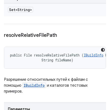
Set<String>
resolve
Relative
File
Path
public File resolveRelativeFilePath (
IBuildInfo
 bu
                String fileName)
Разрешение относительных путей к файлам с
помощью
IBuildInfo
и каталогов тестовых
примеров.
Параметры