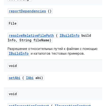
report
Dependencies
()
File
resolve
Relative
File
Path
(
IBuild
Info
build
Info
,
String file
Name)
Разрешение относительных путей к файлам с помощью
IBuildInfo
и каталогов тестовых примеров.
void
set
Abi
(
IAbi
abi)
void
set
Invocation
Context
(
IInvocation
Context