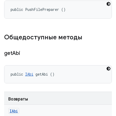
public PushFilePreparer ()
Общедоступные методы
get
Abi
public 
IAbi
 getAbi ()
Возвраты
IAbi