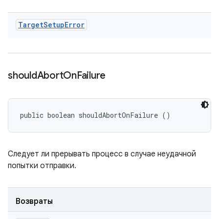
Target
Setup
Error
should
Abort
On
Failure
public boolean shouldAbortOnFailure ()
Следует ли прерывать процесс в случае неудачной
попытки отправки.
Возвраты