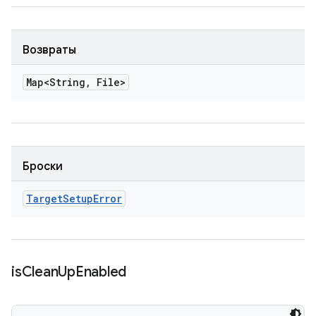
Возвраты
Map<String
,
File>
Броски
Target
Setup
Error
is
Clean
Up
Enabled