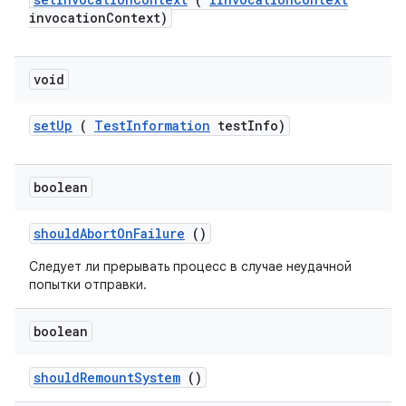
invocation
Context)
void
set
Up
(
Test
Information
test
Info)
boolean
should
Abort
On
Failure
()
Следует ли прерывать процесс в случае неудачной
попытки отправки.
boolean
should
Remount
System
()