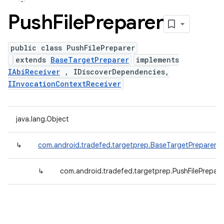
Push
File
Preparer
public class PushFilePreparer
extends
BaseTargetPreparer
implements
IAbiReceiver
, IDiscoverDependencies,
IInvocationContextReceiver
java.lang.Object
↳
com.android.tradefed.targetprep.BaseTargetPreparer
↳
com.android.tradefed.targetprep.PushFilePrepare