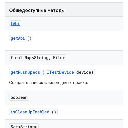
Общедоступные методы
IAbi
get
Abi
()
final Map<String
,
File>
get
Push
Specs
(
ITest
Device
device)
Создайте список файлов для отправки.
boolean
is
Clean
Up
Enabled
()
Set<String>