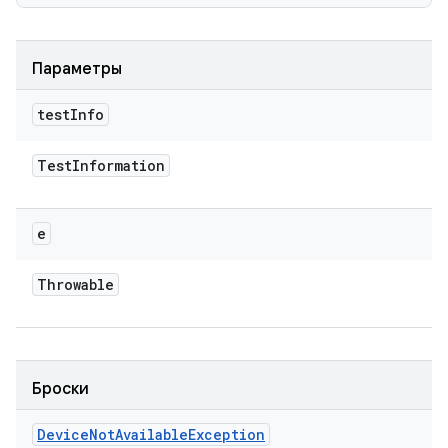
Параметры
test
Info
Test
Information
e
Throwable
Броски
Device
Not
Available
Exception