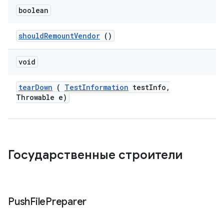
boolean
should
Remount
Vendor
()
void
tear
Down
(
Test
Information
test
Info
,
Throwable e)
Государственные строители
Push
File
Preparer