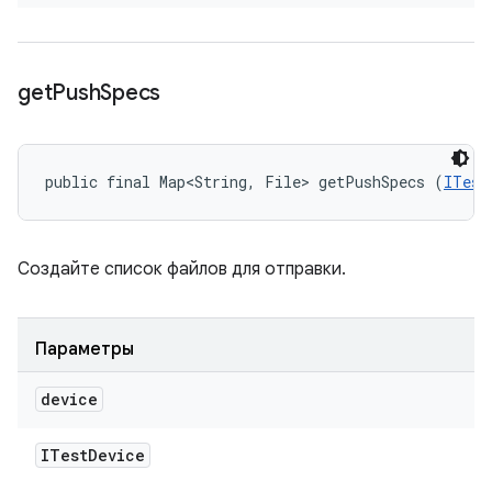
get
Push
Specs
public final Map<String, File> getPushSpecs (
ITest
Создайте список файлов для отправки.
Параметры
device
ITest
Device