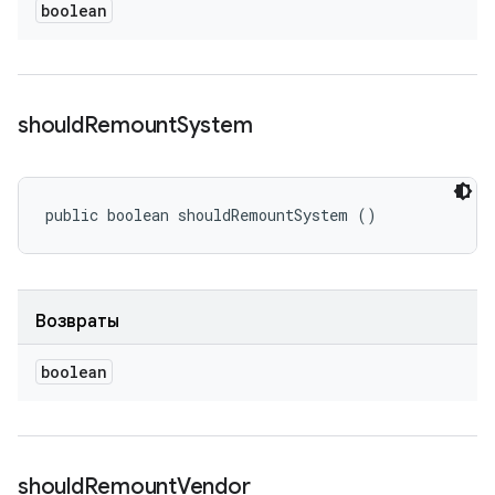
boolean
should
Remount
System
public boolean shouldRemountSystem ()
Возвраты
boolean
should
Remount
Vendor