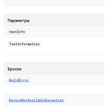
Параметры
test
Info
Test
Information
Броски
Build
Error
Device
Not
Available
Exception