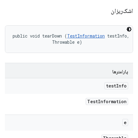
اشک‌ریزان
public void tearDown (
TestInformation
 testInfo, 

                Throwable e)
پارامترها
test
Info
Test
Information
e