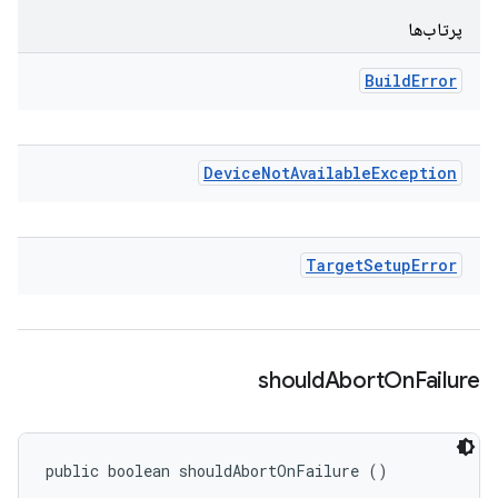
پرتاب‌ها
Build
Error
Device
Not
Available
Exception
Target
Setup
Error
should
Abort
On
Failure
public boolean shouldAbortOnFailure ()