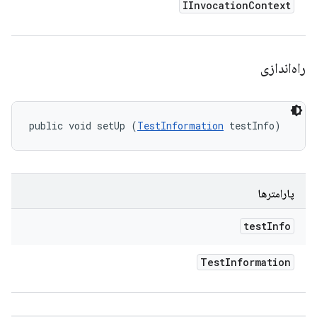
IInvocation
Context
راه‌اندازی
public void setUp (
TestInformation
 testInfo)
پارامترها
test
Info
Test
Information