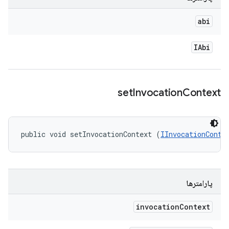
abi
IAbi
set
Invocation
Context
public void setInvocationContext (
IInvocationConte
پارامترها
invocation
Context