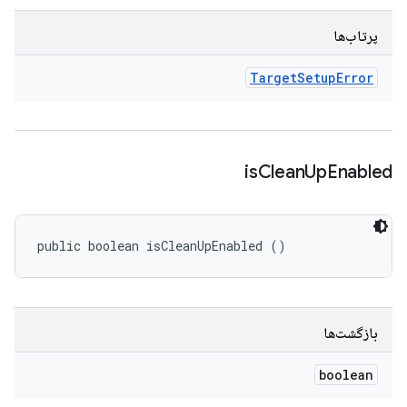
پرتاب‌ها
Target
Setup
Error
is
Clean
Up
Enabled
public boolean isCleanUpEnabled ()
بازگشت‌ها
boolean