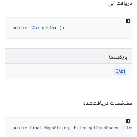
دریافت ابی
public 
IAbi
 getAbi ()
بازگشت‌ها
IAbi
مشخصات دریافت‌شده
public final Map<String, File> getPushSpecs (
ITest