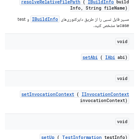
resolve
Relative
File
Path
(
IBuild
Info
build
Info
,
String file
Name)
IBuildInfo
مسیر فایل نسبی را از طریق دایرکتوری‌های
و test
caseها مشخص کنید.
void
set
Abi
(
IAbi
abi)
void
set
Invocation
Context
(
IInvocation
Context
invocation
Context)
void
set
Up
(
Test
Information
test
Info)