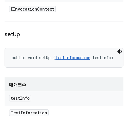
IInvocation
Context
set
Up
public void setUp (
TestInformation
 testInfo)
매개변수
test
Info
Test
Information