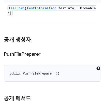
tear
Down
(
Test
Information
test
Info
,
Throwable
e)
공개 생성자
Push
File
Preparer
public PushFilePreparer ()
공개 메서드