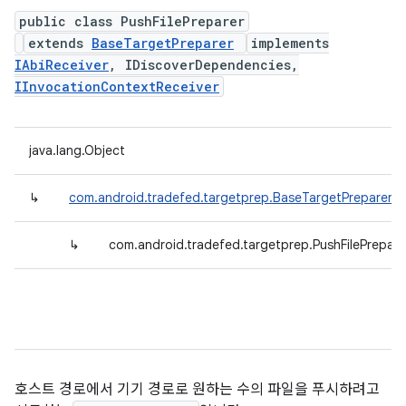
public class PushFilePreparer
extends
BaseTargetPreparer
implements
IAbiReceiver
, IDiscoverDependencies,
IInvocationContextReceiver
java.lang.Object
↳
com.android.tradefed.targetprep.BaseTargetPreparer
↳
com.android.tradefed.targetprep.PushFilePrepare
호스트 경로에서 기기 경로로 원하는 수의 파일을 푸시하려고