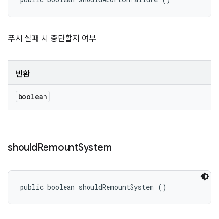
푸시 실패 시 중단할지 여부
반환
boolean
should
Remount
System
public boolean shouldRemountSystem ()