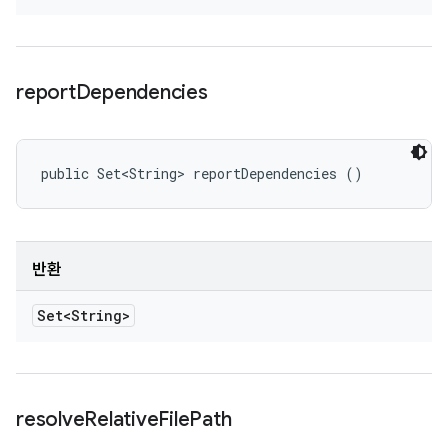
report
Dependencies
public Set<String> reportDependencies ()
반환
Set<String>
resolve
Relative
File
Path