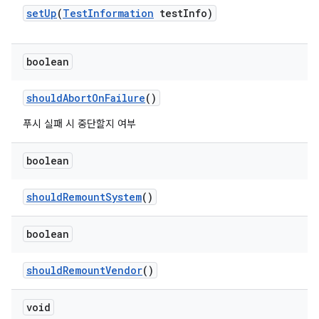
set
Up
(
Test
Information
test
Info)
boolean
should
Abort
On
Failure
()
푸시 실패 시 중단할지 여부
boolean
should
Remount
System
()
boolean
should
Remount
Vendor
()
void