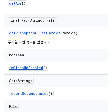
get
Abi
()
final Map<String
,
File>
get
Push
Specs
(
ITest
Device
device)
푸시할 파일 목록을 만듭니다.
boolean
is
Clean
Up
Enabled
()
Set<String>
report
Dependencies
()
File