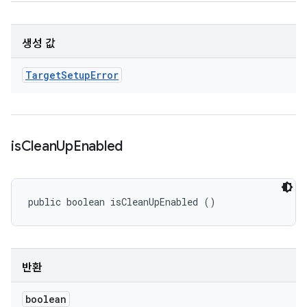
생성 값
Target
Setup
Error
is
Clean
Up
Enabled
public boolean isCleanUpEnabled ()
반환
boolean