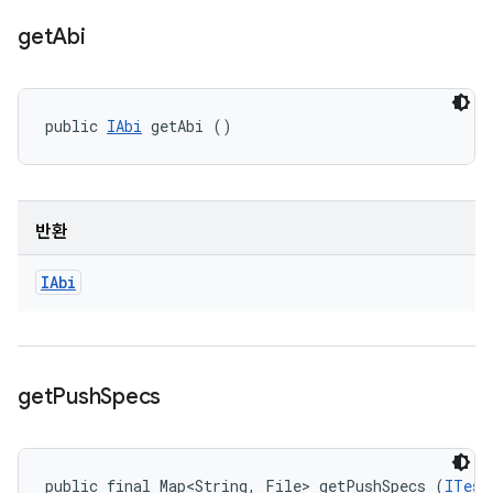
get
Abi
public 
IAbi
 getAbi ()
반환
IAbi
get
Push
Specs
public final Map<String, File> getPushSpecs (
ITest