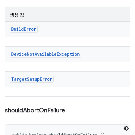
생성 값
Build
Error
Device
Not
Available
Exception
Target
Setup
Error
should
Abort
On
Failure
public boolean shouldAbortOnFailure ()