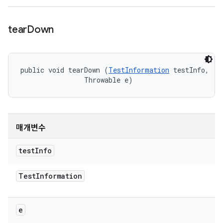
tear
Down
public void tearDown (
TestInformation
 testInfo, 

                Throwable e)
매개변수
test
Info
Test
Information
e