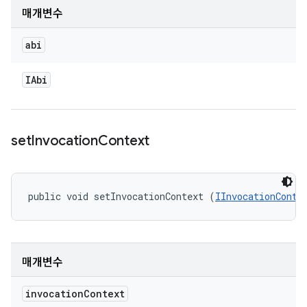
매개변수
abi
IAbi
set
Invocation
Context
public void setInvocationContext (
IInvocationConte
매개변수
invocation
Context