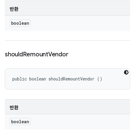
반환
boolean
should
Remount
Vendor
public boolean shouldRemountVendor ()
반환
boolean