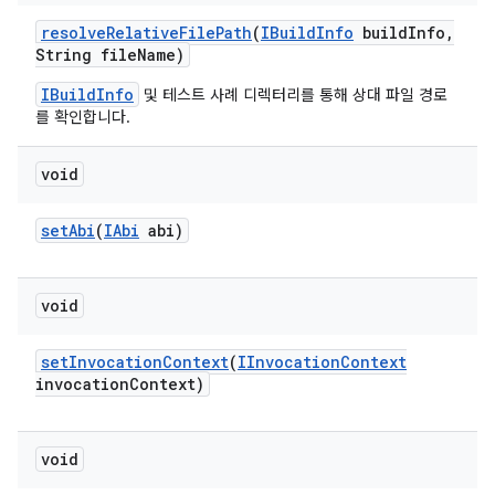
resolve
Relative
File
Path
(
IBuild
Info
build
Info
,
String file
Name)
IBuildInfo
및 테스트 사례 디렉터리를 통해 상대 파일 경로
를 확인합니다.
void
set
Abi
(
IAbi
abi)
void
set
Invocation
Context
(
IInvocation
Context
invocation
Context)
void