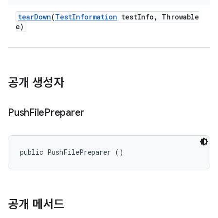
tear
Down
(
Test
Information
test
Info
,
Throwable
e)
공개 생성자
Push
File
Preparer
public PushFilePreparer ()
공개 메서드