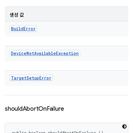
생성 값
Build
Error
Device
Not
Available
Exception
Target
Setup
Error
should
Abort
On
Failure
public boolean shouldAbortOnFailure ()