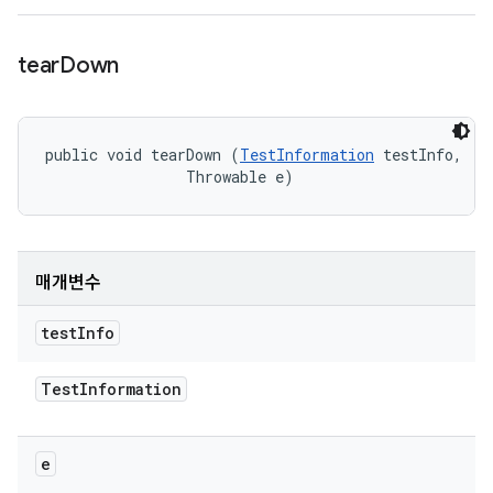
tear
Down
public void tearDown (
TestInformation
 testInfo, 

                Throwable e)
매개변수
test
Info
Test
Information
e