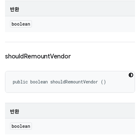
반환
boolean
should
Remount
Vendor
public boolean shouldRemountVendor ()
반환
boolean