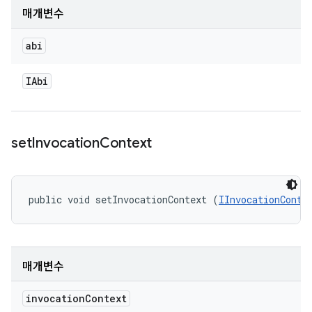
매개변수
abi
IAbi
set
Invocation
Context
public void setInvocationContext (
IInvocationConte
매개변수
invocation
Context