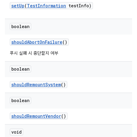
set
Up
(
Test
Information
test
Info)
boolean
should
Abort
On
Failure
()
푸시 실패 시 중단할지 여부
boolean
should
Remount
System
()
boolean
should
Remount
Vendor
()
void