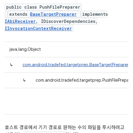
public class PushFilePreparer
extends
BaseTargetPreparer
implements
IAbiReceiver
, IDiscoverDependencies,
IInvocationContextReceiver
java.lang.Object
↳
com.android.tradefed.targetprep.BaseTargetPreparer
↳
com.android.tradefed.targetprep.PushFilePrepare
호스트 경로에서 기기 경로로 원하는 수의 파일을 푸시하려고