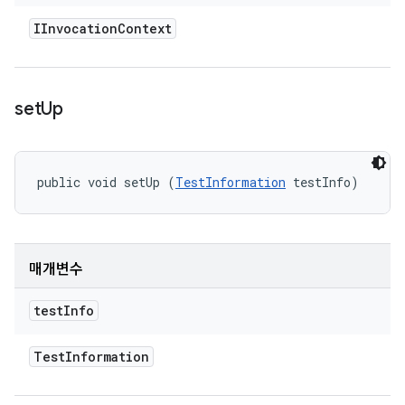
IInvocation
Context
set
Up
public void setUp (
TestInformation
 testInfo)
매개변수
test
Info
Test
Information