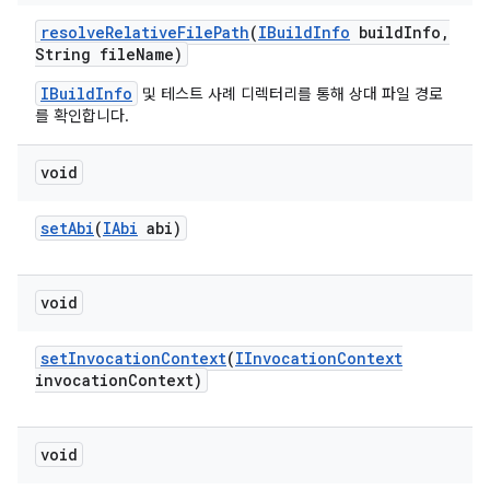
resolve
Relative
File
Path
(
IBuild
Info
build
Info
,
String file
Name)
IBuildInfo
및 테스트 사례 디렉터리를 통해 상대 파일 경로
를 확인합니다.
void
set
Abi
(
IAbi
abi)
void
set
Invocation
Context
(
IInvocation
Context
invocation
Context)
void