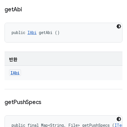
get
Abi
public 
IAbi
 getAbi ()
반환
IAbi
get
Push
Specs
public final Map<String, File> getPushSpecs (
ITest