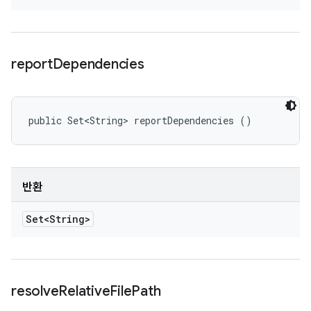
report
Dependencies
public Set<String> reportDependencies ()
반환
Set<String>
resolve
Relative
File
Path