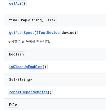
get
Abi
()
final Map<String
,
File>
get
Push
Specs
(
ITest
Device
device)
푸시할 파일 목록을 만듭니다.
boolean
is
Clean
Up
Enabled
()
Set<String>
report
Dependencies
()
File