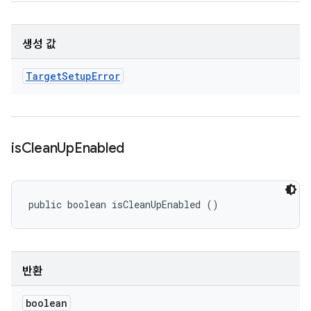
생성 값
Target
Setup
Error
is
Clean
Up
Enabled
public boolean isCleanUpEnabled ()
반환
boolean