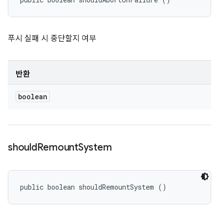
푸시 실패 시 중단할지 여부
반환
boolean
should
Remount
System
public boolean shouldRemountSystem ()