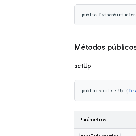
public PythonVirtuale
Métodos público
set
Up
public void setUp (
Tes
Parâmetros