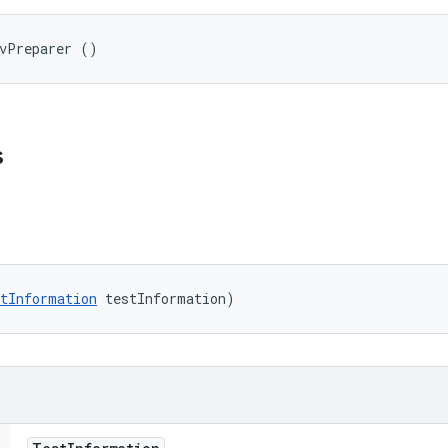
nvPreparer ()
s
tInformation
 testInformation)