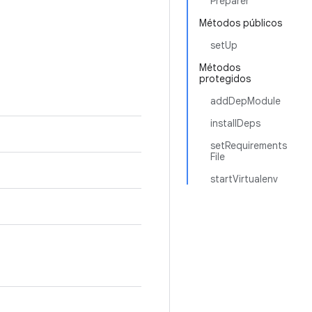
Preparer
Métodos públicos
setUp
Métodos
protegidos
addDepModule
installDeps
setRequirements
File
startVirtualenv