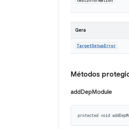
test
Information
Gera
Target
Setup
Error
Métodos protegi
add
Dep
Module
protected void addDepM