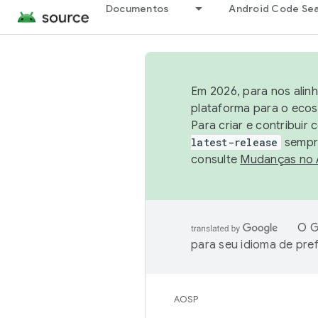
Documentos
Android Code Se
Em 2026, para nos alin
plataforma para o ecos
Para criar e contribuir
latest-release
sempre
consulte
Mudanças no
O G
para seu idioma de pre
AOSP