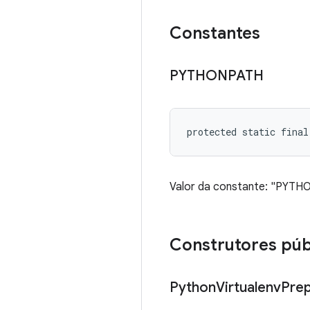
Constantes
PYTHONPATH
protected static fina
Valor da constante: "PYT
Construtores púb
Python
Virtualenv
Prep