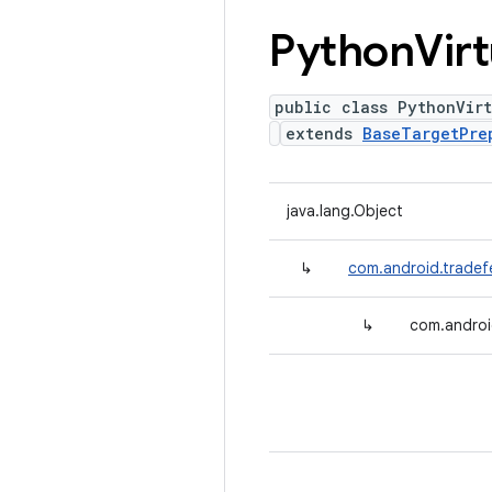
Python
Vir
public class PythonVir
extends
BaseTargetPre
java.lang.Object
↳
com.android.tradef
↳
com.androi