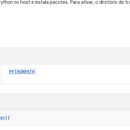
ython no host e instala pacotes. Para ativar, o diretório de t
PYTHONPATH
rer
()