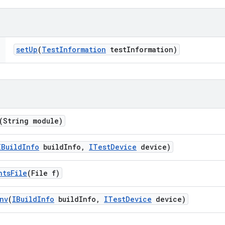
set
Up
(
Test
Information
test
Information)
(String module)
IBuild
Info
build
Info
,
ITest
Device
device)
nts
File
(File f)
nv
(
IBuild
Info
build
Info
,
ITest
Device
device)