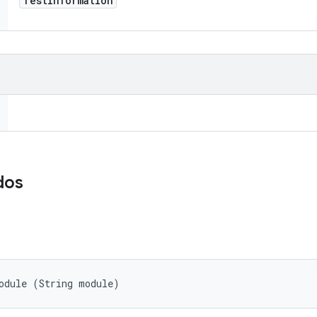
Test
Information
dos
odule (String module)