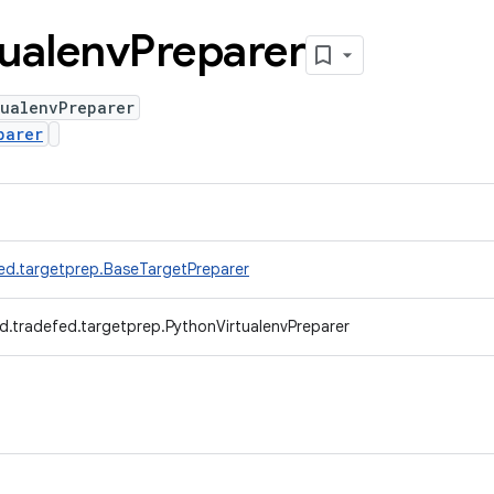
tualenv
Preparer
tualenvPreparer
parer
ed.targetprep.BaseTargetPreparer
d.tradefed.targetprep.PythonVirtualenvPreparer