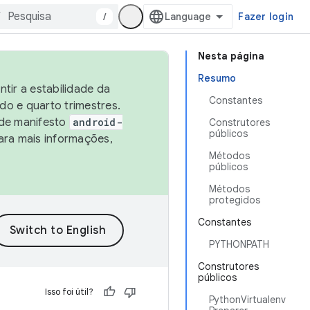
/
Fazer login
Nesta página
Resumo
tir a estabilidade da
Constantes
o e quarto trimestres.
 de manifesto
android-
Construtores
públicos
ara mais informações,
Métodos
públicos
Métodos
protegidos
Constantes
PYTHONPATH
Construtores
públicos
Isso foi útil?
PythonVirtualenv