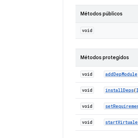
Métodos públicos
void
Métodos protegidos
void
add
Dep
Module
void
install
Deps
(
void
set
Requireme
void
start
Virtuale