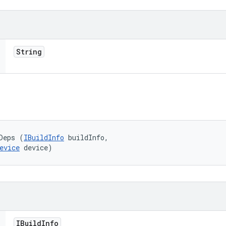
String
Deps (
IBuildInfo
 buildInfo, 

evice
 device)
IBuild
Info