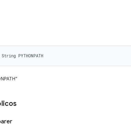
l String PYTHONPATH
HONPATH"
licos
arer