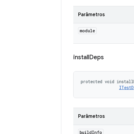
Parâmetros
module
install
Deps
protected void install
ITestD
Parâmetros
build
Info