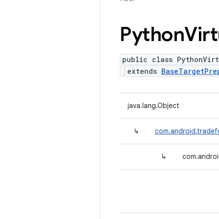
Python
Vir
public class PythonVir
extends
BaseTargetPre
java.lang.Object
↳
com.android.tradef
↳
com.androi