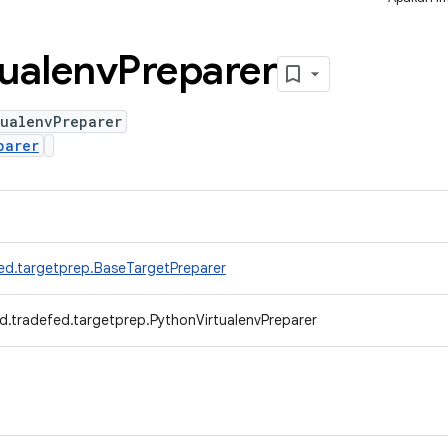
tualenv
Preparer
tualenvPreparer
parer
ed.targetprep.BaseTargetPreparer
d.tradefed.targetprep.PythonVirtualenvPreparer