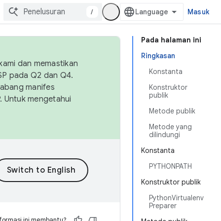
/
Masuk
Pada halaman ini
Ringkasan
 kami dan memastikan
Konstanta
OSP pada Q2 dan Q4.
Cabang manifes
Konstruktor
publik
SP. Untuk mengetahui
Metode publik
Metode yang
dilindungi
Konstanta
PYTHONPATH
Konstruktor publik
PythonVirtualenv
Preparer
formasi ini membantu?