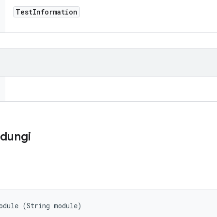
Test
Information
ndungi
odule (String module)