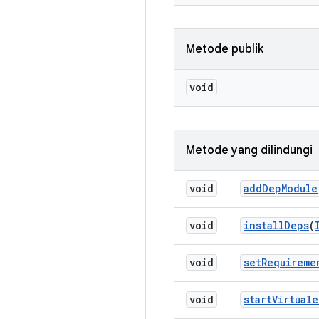
Metode publik
void
Metode yang dilindungi
void
add
Dep
Module
void
install
Deps
(
void
set
Requireme
void
start
Virtuale