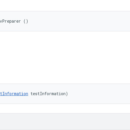
nvPreparer ()
tInformation
 testInformation)