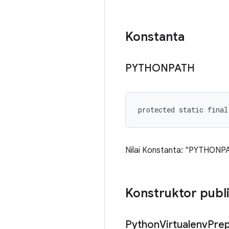
Konstanta
PYTHONPATH
protected static fina
Nilai Konstanta: "PYTHONP
Konstruktor publ
Python
Virtualenv
Prep