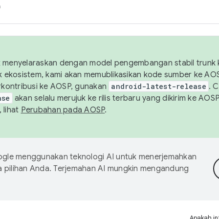
h
uk menyelaraskan dengan model pengembangan stabil trunk
tuk ekosistem, kami akan memublikasikan kode sumber ke A
kontribusi ke AOSP, gunakan
android-latest-release
. 
ase
akan selalu merujuk ke rilis terbaru yang dikirim ke AO
 lihat
Perubahan pada AOSP
.
gle menggunakan teknologi AI untuk menerjemahkan
a pilihan Anda. Terjemahan AI mungkin mengandung
Apakah in