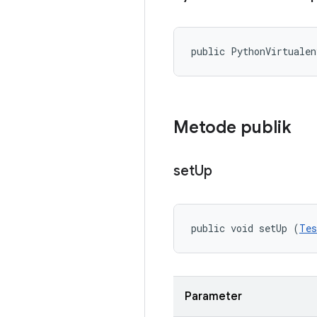
public PythonVirtuale
Metode publik
set
Up
public void setUp (
Tes
Parameter