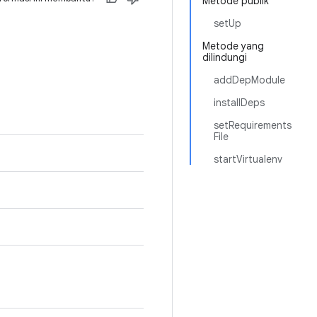
Metode publik
setUp
Metode yang
dilindungi
addDepModule
installDeps
setRequirements
File
startVirtualenv