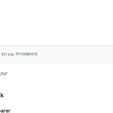
l String PYTHONPATH
ATH"
ik
arer