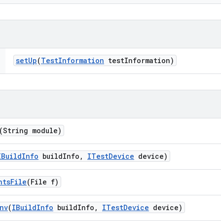
set
Up
(
Test
Information
test
Information)
(String module)
IBuild
Info
build
Info
,
ITest
Device
device)
nts
File
(File f)
nv
(
IBuild
Info
build
Info
,
ITest
Device
device)