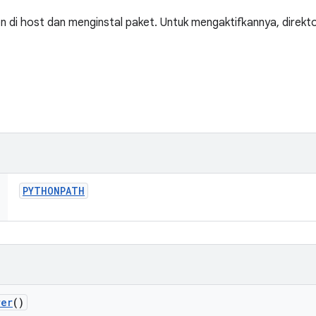
 di host dan menginstal paket. Untuk mengaktifkannya, direktor
PYTHONPATH
rer
()