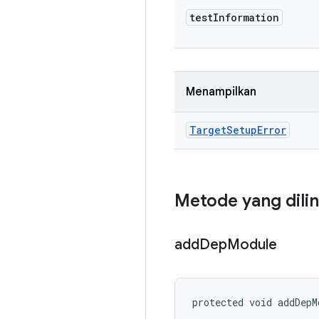
test
Information
Menampilkan
Target
Setup
Error
Metode yang dili
add
Dep
Module
protected void addDepM