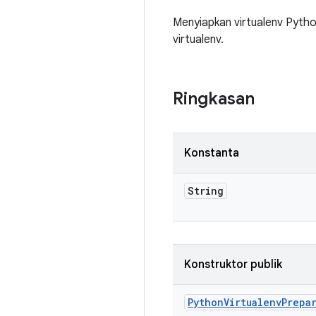
Menyiapkan virtualenv Python
virtualenv.
Ringkasan
Konstanta
String
Konstruktor publik
Python
Virtualenv
Prepa