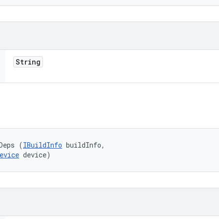
String
Deps (
IBuildInfo
 buildInfo, 

evice
 device)