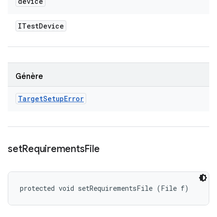
device
ITest
Device
Génère
Target
Setup
Error
set
Requirements
File
protected void setRequirementsFile (File f)