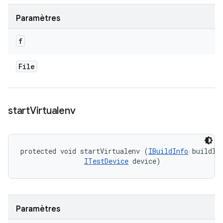
Paramètres
f
File
start
Virtualenv
protected void startVirtualenv (
IBuildInfo
 buildInf
ITestDevice
 device)
Paramètres