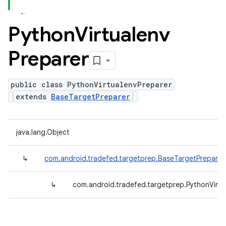
Python
Virtualenv
Preparer
public class PythonVirtualenvPreparer
extends
BaseTargetPreparer
java.lang.Object
↳
com.android.tradefed.targetprep.BaseTargetPreparer
↳
com.android.tradefed.targetprep.PythonVirtu