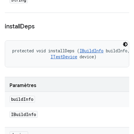
install
Deps
protected void installDeps (
IBuildInfo
 buildInfo, 

ITestDevice
 device)
Paramètres
build
Info
IBuild
Info