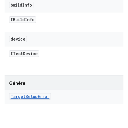
build
Info
IBuild
Info
device
ITest
Device
Génère
Target
Setup
Error