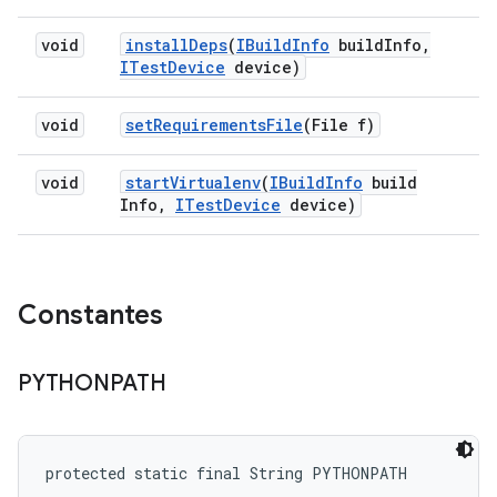
void
install
Deps
(
IBuild
Info
build
Info
,
ITest
Device
device)
void
set
Requirements
File
(File f)
void
start
Virtualenv
(
IBuild
Info
build
Info
,
ITest
Device
device)
Constantes
PYTHONPATH
protected static final String PYTHONPATH