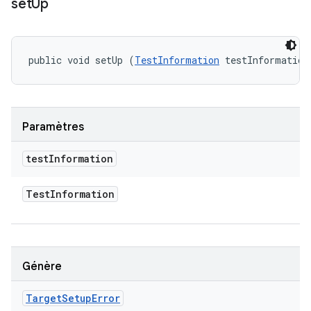
set
Up
public void setUp (
TestInformation
 testInformation
Paramètres
test
Information
Test
Information
Génère
Target
Setup
Error