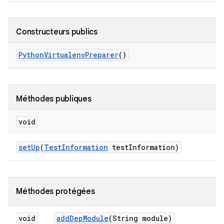
Constructeurs publics
Python
Virtualenv
Preparer
()
Méthodes publiques
void
set
Up
(
Test
Information
test
Information)
Méthodes protégées
void
add
Dep
Module
(String module)