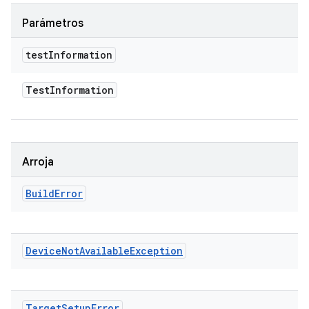
Parámetros
test
Information
Test
Information
Arroja
Build
Error
Device
Not
Available
Exception
Target
Setup
Error