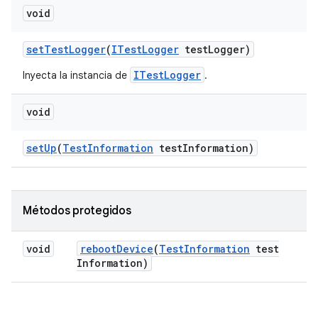
void
set
Test
Logger
(
ITest
Logger
test
Logger)
ITestLogger
Inyecta la instancia de
.
void
set
Up
(
Test
Information
test
Information)
Métodos protegidos
void
reboot
Device
(
Test
Information
test
Information)