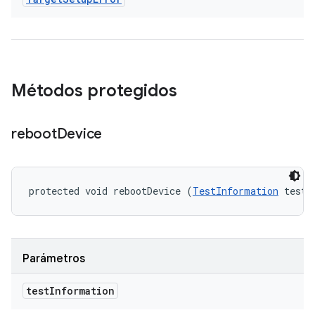
Métodos protegidos
reboot
Device
protected void rebootDevice (
TestInformation
 testI
Parámetros
test
Information