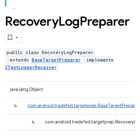
Recovery
Log
Preparer
public class RecoveryLogPreparer
extends
BaseTargetPreparer
implements
ITestLoggerReceiver
java.lang.Object
↳
com.android.tradefed.targetprep.BaseTargetPreparer
↳
com.android.tradefed.targetprep.RecoveryLo