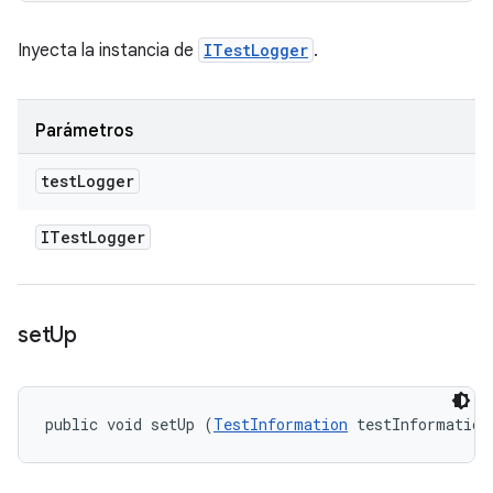
Inyecta la instancia de
ITestLogger
.
Parámetros
test
Logger
ITest
Logger
set
Up
public void setUp (
TestInformation
 testInformation