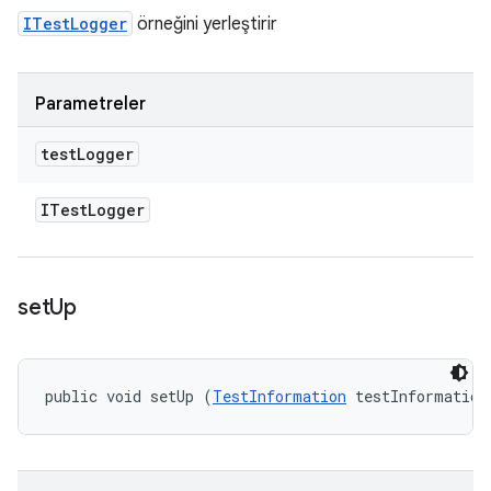
ITestLogger
örneğini yerleştirir
Parametreler
test
Logger
ITest
Logger
set
Up
public void setUp (
TestInformation
 testInformation