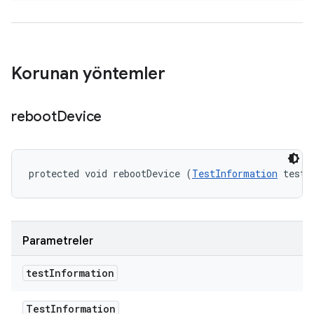
Korunan yöntemler
reboot
Device
protected void rebootDevice (
TestInformation
 testI
Parametreler
test
Information
Test
Information