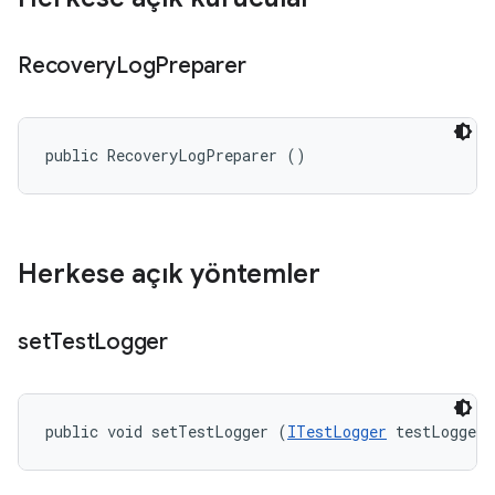
Recovery
Log
Preparer
public RecoveryLogPreparer ()
Herkese açık yöntemler
set
Test
Logger
public void setTestLogger (
ITestLogger
 testLogger)