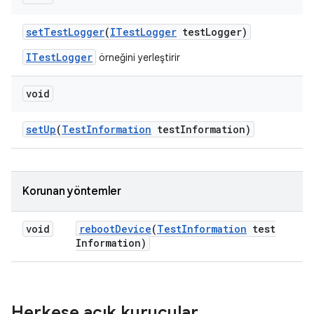
set
Test
Logger
(
ITest
Logger
test
Logger)
ITestLogger
örneğini yerleştirir
void
set
Up
(
Test
Information
test
Information)
Korunan yöntemler
void
reboot
Device
(
Test
Information
test
Information)
Herkese açık kurucular