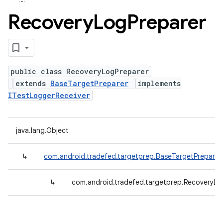
Recovery
Log
Preparer
public class RecoveryLogPreparer
extends
BaseTargetPreparer
implements
ITestLoggerReceiver
java.lang.Object
↳
com.android.tradefed.targetprep.BaseTargetPreparer
↳
com.android.tradefed.targetprep.RecoveryLo