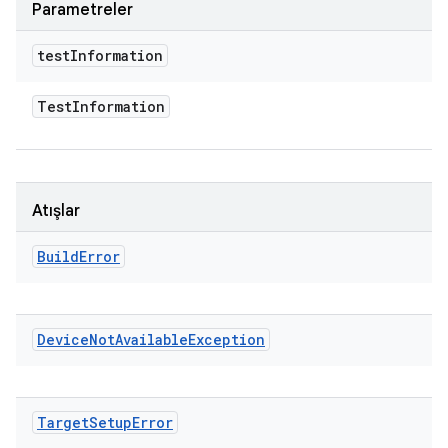
Parametreler
test
Information
Test
Information
Atışlar
Build
Error
Device
Not
Available
Exception
Target
Setup
Error