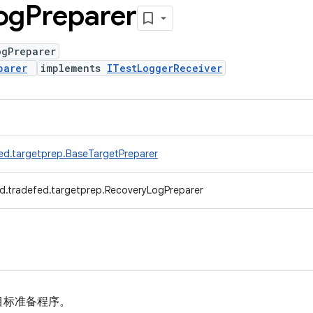
og
Preparer
ogPreparer
parer
implements
ITestLoggerReceiver
ed.targetprep.BaseTargetPreparer
d.tradefed.targetprep.RecoveryLogPreparer
目标准备程序。