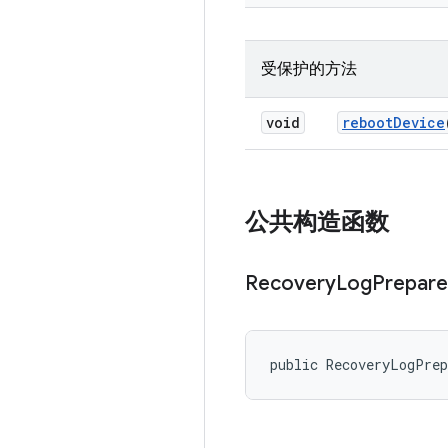
受保护的方法
void
reboot
Device
公共构造函数
Recovery
Log
Prepare
public RecoveryLogPre