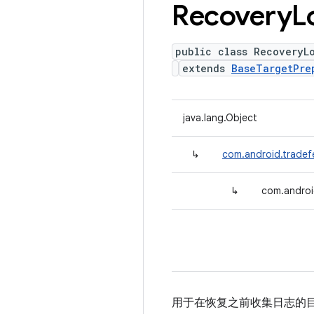
Recovery
L
public class RecoveryL
extends
BaseTargetPre
java.lang.Object
↳
com.android.tradef
↳
com.androi
用于在恢复之前收集日志的