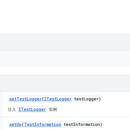
set
Test
Logger
(
ITest
Logger
test
Logger)
ITestLogger
注入
实例
set
Up
(
Test
Information
test
Information)