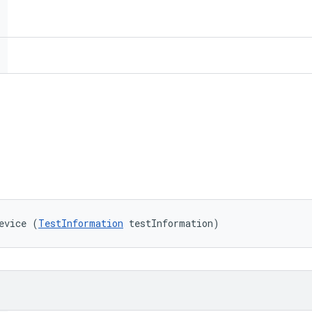
evice (
TestInformation
 testInformation)