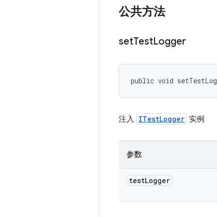
公共方法
set
Test
Logger
public void setTestLo
注入
ITestLogger
实例
参数
test
Logger