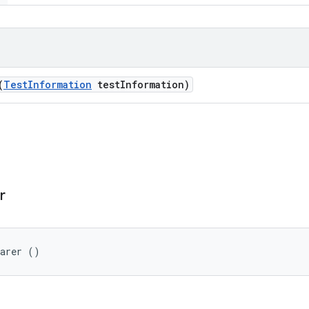
(
Test
Information
test
Information)
r
parer ()