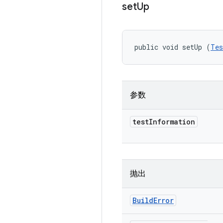
set
Up
public void setUp (
Tes
参数
test
Information
抛出
Build
Error