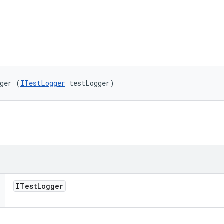
gger (
ITestLogger
 testLogger)
ITest
Logger