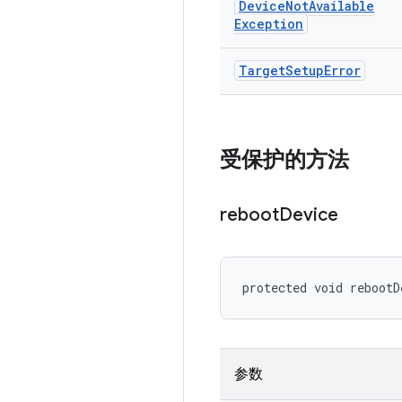
Device
Not
Available
Exception
Target
Setup
Error
受保护的方法
reboot
Device
protected void rebootD
参数