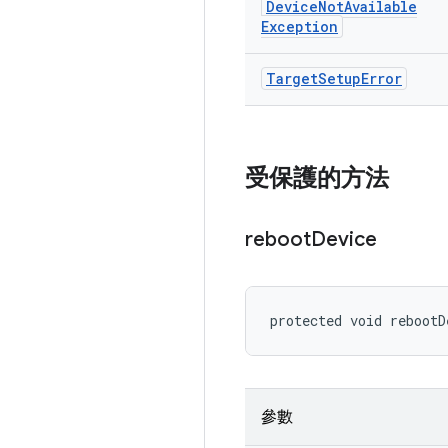
Device
Not
Available
Exception
Target
Setup
Error
受保護的方法
reboot
Device
protected void rebootD
參數