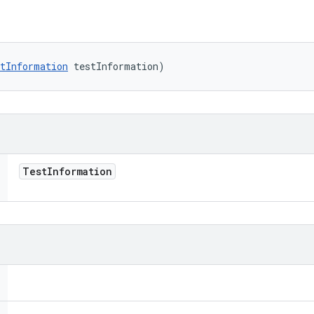
tInformation
 testInformation)
Test
Information