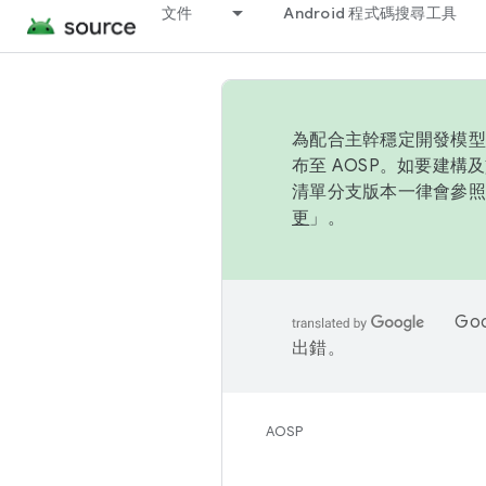
文件
Android 程式碼搜尋工具
為配合主幹穩定開發模型，
布至 AOSP。如要建構及
清單分支版本一律會參照推
更
」。
Go
出錯。
AOSP