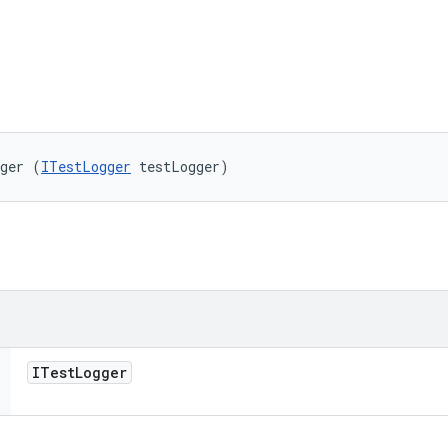
gger (
ITestLogger
 testLogger)
ITest
Logger