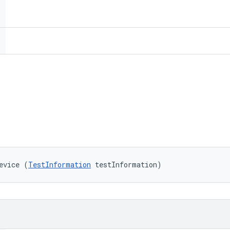
evice (
TestInformation
 testInformation)