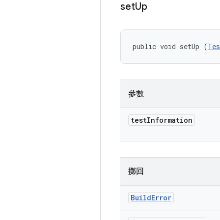
set
Up
public void setUp (
Tes
參數
test
Information
擲回
Build
Error