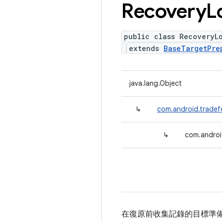
Recovery
L
public class RecoveryL
extends
BaseTargetPre
java.lang.Object
↳
com.android.tradef
↳
com.androi
在復原前收集記錄的目標準