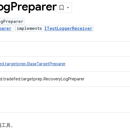
og
Preparer
ogPreparer
parer
implements
ITestLoggerReceiver
ed.targetprep.BaseTargetPreparer
d.tradefed.targetprep.RecoveryLogPreparer
備工具。