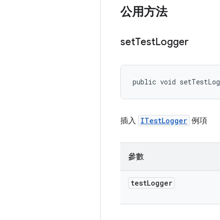
公用方法
set
Test
Logger
public void setTestLo
插入
ITestLogger
例項
參數
test
Logger