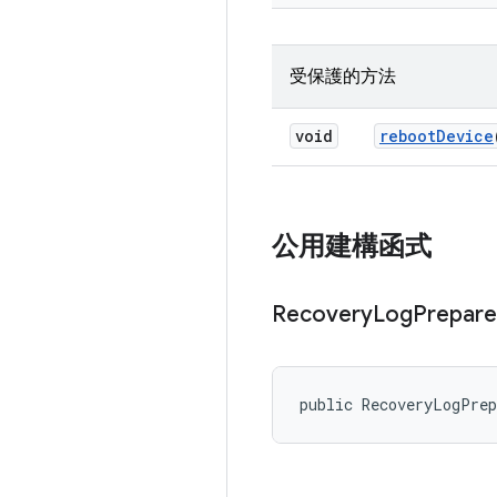
受保護的方法
void
reboot
Device
公用建構函式
Recovery
Log
Prepare
public RecoveryLogPre