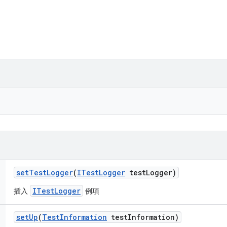
set
Test
Logger
(
ITest
Logger
test
Logger)
ITestLogger
插入
例項
set
Up
(
Test
Information
test
Information)