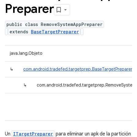
Preparer
public class RemoveSystemAppPreparer
extends
BaseTargetPreparer
java.lang.Objeto
↳
com.android.tradefed.targetprep.BaseTargetPreparer
↳
com.android.tradefed.targetprep.RemoveSystem
Un
ITargetPreparer
para eliminar un apk de la partición