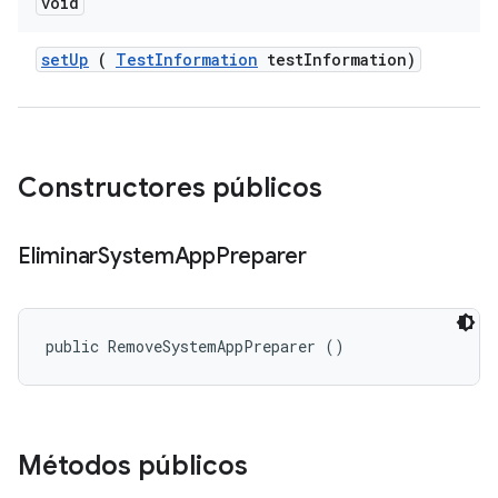
void
set
Up
(
Test
Information
test
Information)
Constructores públicos
Eliminar
System
App
Preparer
public RemoveSystemAppPreparer ()
Métodos públicos