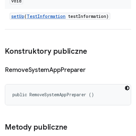
void
set
Up
(
Test
Information
test
Information)
Konstruktory publiczne
Remove
System
App
Preparer
public RemoveSystemAppPreparer ()
Metody publiczne