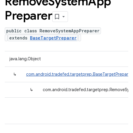
Remove
System
App
Preparer
public class RemoveSystemAppPreparer
extends
BaseTargetPreparer
java.lang.Object
↳
com.android.tradefed.targetprep.BaseTargetPreparer
↳
com.android.tradefed.targetprep.RemoveSys