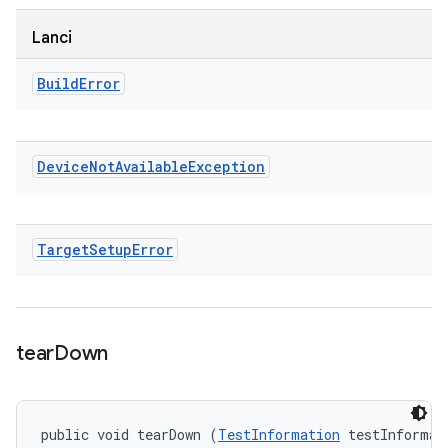
Lanci
Build
Error
Device
Not
Available
Exception
Target
Setup
Error
tear
Down
public void tearDown (
TestInformation
 testInformati