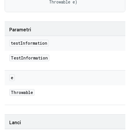
                Throwable e)
Parametri
test
Information
Test
Information
e
Throwable
Lanci