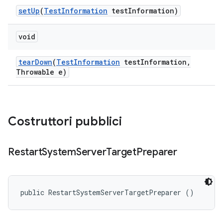
set
Up
(
Test
Information
test
Information)
void
tear
Down
(
Test
Information
test
Information
,
Throwable e)
Costruttori pubblici
Restart
System
Server
Target
Preparer
public RestartSystemServerTargetPreparer ()