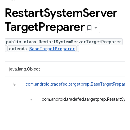
Restart
System
Server
Target
Preparer
public class RestartSystemServerTargetPreparer
extends
BaseTargetPreparer
java.lang.Object
↳
com.android.tradefed.targetprep.BaseTargetPreparer
↳
com.android.tradefed.targetprep.RestartSys