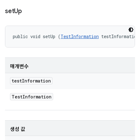
set
Up
public void setUp (
TestInformation
 testInformation
매개변수
test
Information
Test
Information
생성 값