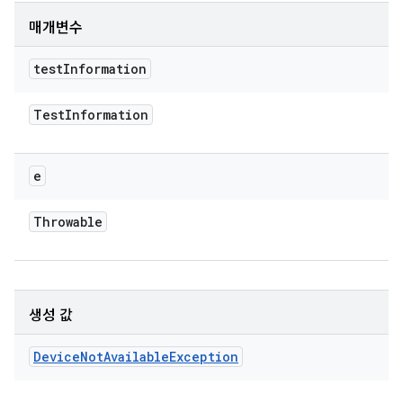
매개변수
test
Information
Test
Information
e
Throwable
생성 값
Device
Not
Available
Exception