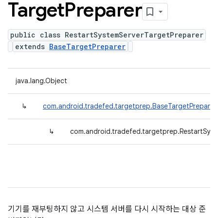
Target
Preparer
public class RestartSystemServerTargetPreparer
extends
BaseTargetPreparer
java.lang.Object
↳
com.android.tradefed.targetprep.BaseTargetPreparer
↳
com.android.tradefed.targetprep.RestartSys
기기를 재부팅하지 않고 시스템 서버를 다시 시작하는 대상 준