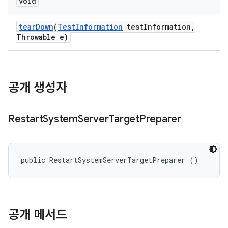
void
tear
Down
(
Test
Information
test
Information
,
Throwable e)
공개 생성자
Restart
System
Server
Target
Preparer
public RestartSystemServerTargetPreparer ()
공개 메서드