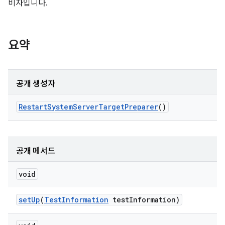
비자입니다.
요약
공개 생성자
Restart
System
Server
Target
Preparer
()
공개 메서드
void
set
Up
(
Test
Information
test
Information)