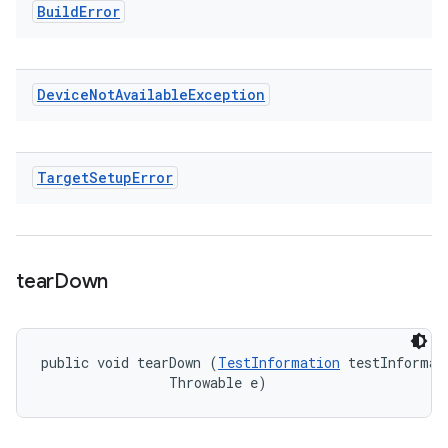
Build
Error
Device
Not
Available
Exception
Target
Setup
Error
tear
Down
public void tearDown (
TestInformation
 testInformati
                Throwable e)