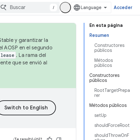
/
Acceder
En esta página
Resumen
table y garantizar la
Constructores
 el AOSP en el segundo
públicos
elease
. La rama del
Métodos
ente que se envió al
públicos
Constructores
públicos
RootTargetPrepa
rer
Métodos públicos
setUp
shouldForceRoot
shouldThrowOnF
¿Te resultó útil?