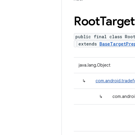
Root
Target
public final class Roo
extends
BaseTargetPre
java.lang.Object
↳
com.android.tradef
↳
com.androi