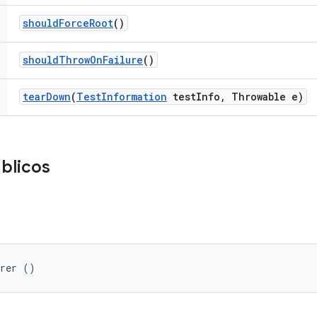
should
Force
Root
()
should
Throw
On
Failure
()
tear
Down
(
Test
Information
test
Info
,
Throwable e)
blicos
arer ()