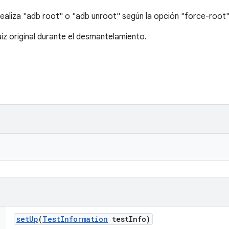
ealiza "adb root" o "adb unroot" según la opción "force-root"
íz original durante el desmantelamiento.
set
Up
(
Test
Information
test
Info)