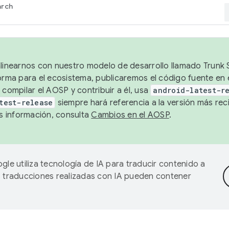
arch
alinearnos con nuestro modelo de desarrollo llamado Trunk S
forma para el ecosistema, publicaremos el código fuente en
 compilar el AOSP y contribuir a él, usa
android-latest-r
test-release
siempre hará referencia a la versión más reci
 información, consulta
Cambios en el AOSP
.
gle utiliza tecnología de IA para traducir contenido a
as traducciones realizadas con IA pueden contener