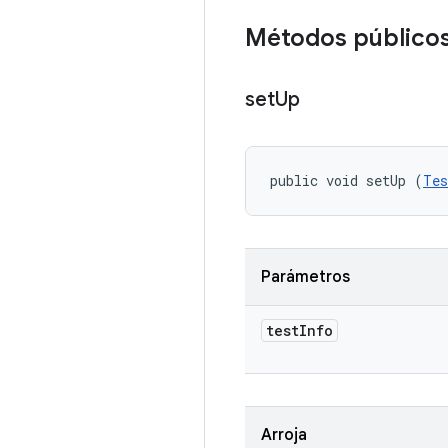
Métodos público
set
Up
public void setUp (
Tes
Parámetros
test
Info
Arroja