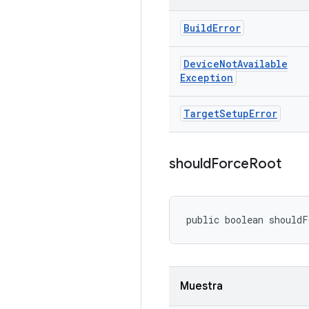
Build
Error
Device
Not
Available
Exception
Target
Setup
Error
should
Force
Root
public boolean shouldF
Muestra