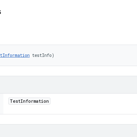
s
tInformation
 testInfo)
Test
Information