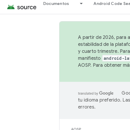
Documentos
Android Code Se
A partir de 2026, para 
estabilidad de la plata
y cuarto trimestre. Para
manifiesto
android-la
AOSP. Para obtener más
Goo
tu idioma preferido. L
errores.
AOSP