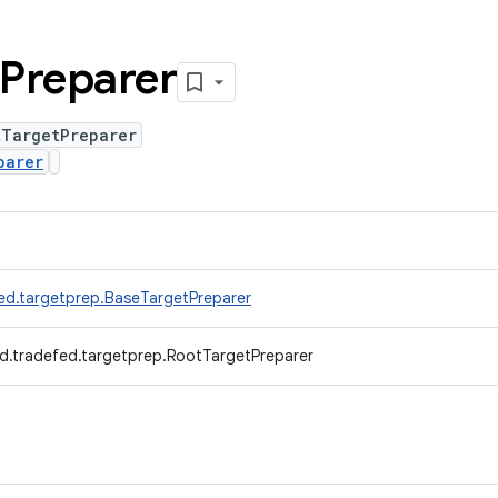
Preparer
tTargetPreparer
parer
ed.targetprep.BaseTargetPreparer
d.tradefed.targetprep.RootTargetPreparer