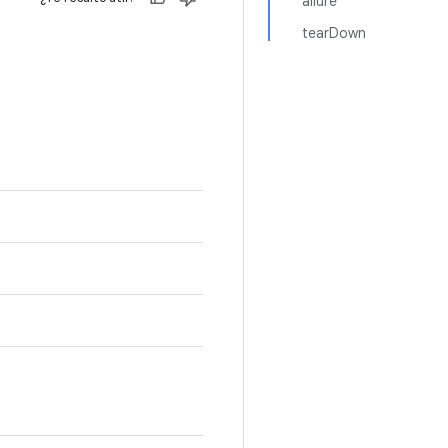
ailure
tearDown