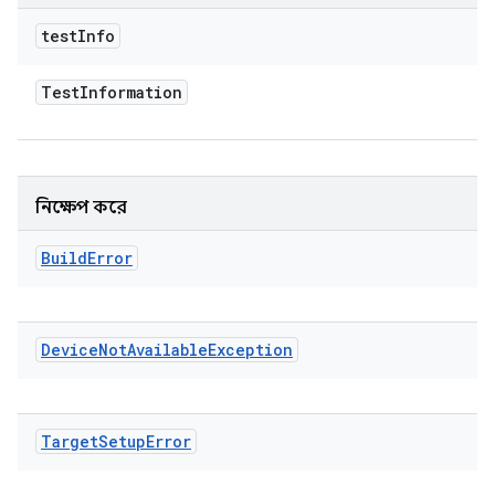
test
Info
Test
Information
নিক্ষেপ করে
Build
Error
Device
Not
Available
Exception
Target
Setup
Error