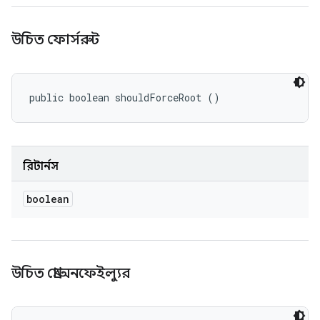
উচিত ফোর্সরুট
public boolean shouldForceRoot ()
রিটার্নস
boolean
উচিত থ্রোঅনফেইল্যুর