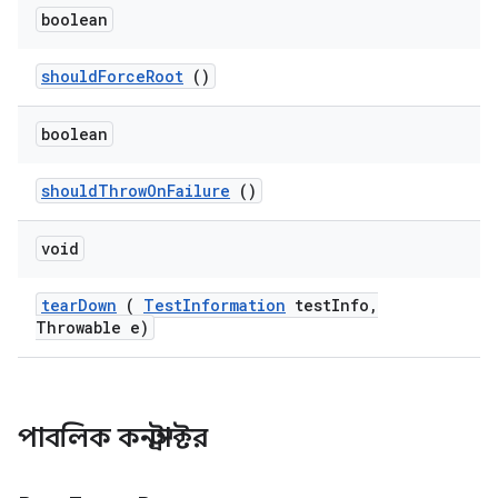
boolean
should
Force
Root
()
boolean
should
Throw
On
Failure
()
void
tear
Down
(
Test
Information
test
Info
,
Throwable e)
পাবলিক কনস্ট্রাক্টর