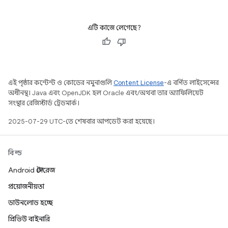
এটি কাজে লেগেছে?
এই পৃষ্ঠার কন্টেন্ট ও কোডের নমুনাগুলি
Content License
-এ বর্ণিত লাইসেন্সের
অধীনস্থ। Java এবং OpenJDK হল Oracle এবং/অথবা তার অ্যাফিলিয়েট
সংস্থার রেজিস্টার্ড ট্রেডমার্ক।
2025-07-29 UTC-তে শেষবার আপডেট করা হয়েছে।
বিল্ড
Android স্টোরেজ
প্রয়োজনীয়তা
ডাউনলোড হচ্ছে
প্রিভিউ বাইনারি