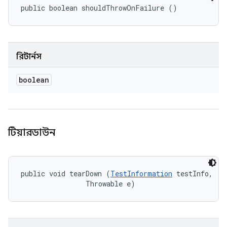
public boolean shouldThrowOnFailure ()
রিটার্নস
boolean
টিয়ারডাউন
public void tearDown (
TestInformation
 testInfo, 

                Throwable e)