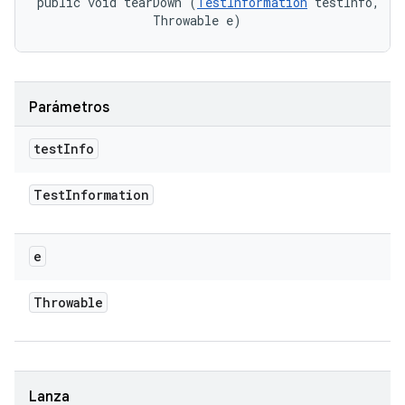
public void tearDown (
TestInformation
 testInfo, 

                Throwable e)
Parámetros
test
Info
Test
Information
e
Throwable
Lanza