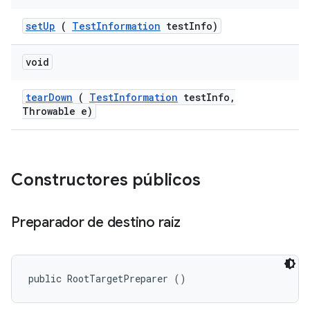
set
Up
(
Test
Information
test
Info)
void
tear
Down
(
Test
Information
test
Info
,
Throwable e)
Constructores públicos
Preparador de destino raíz
public RootTargetPreparer ()