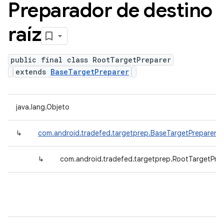
Preparador de destino
raíz
public final class RootTargetPreparer
extends
BaseTargetPreparer
java.lang.Objeto
↳
com.android.tradefed.targetprep.BaseTargetPreparer
↳
com.android.tradefed.targetprep.RootTargetPre