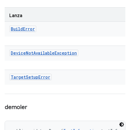
Lanza
Build
Error
Device
Not
Available
Exception
Target
Setup
Error
demoler