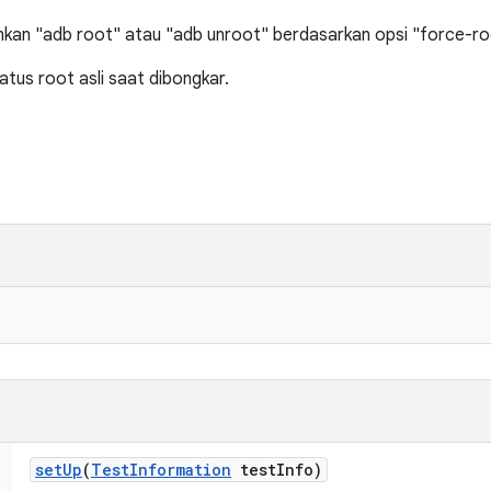
nkan "adb root" atau "adb unroot" berdasarkan opsi "force-ro
atus root asli saat dibongkar.
set
Up
(
Test
Information
test
Info)