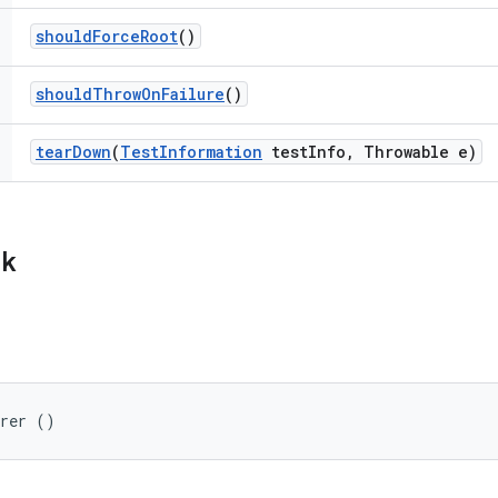
should
Force
Root
()
should
Throw
On
Failure
()
tear
Down
(
Test
Information
test
Info
,
Throwable e)
ik
arer ()