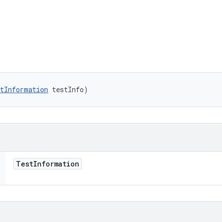
tInformation
 testInfo)
Test
Information