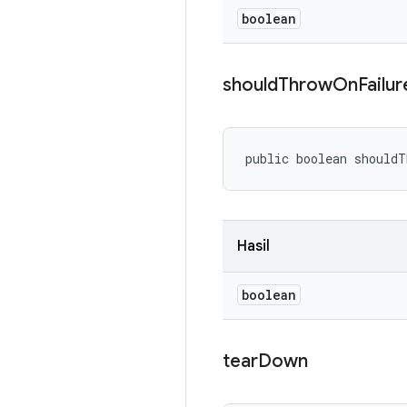
boolean
should
Throw
On
Failur
public boolean should
Hasil
boolean
tear
Down