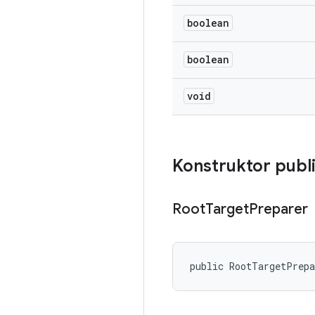
boolean
boolean
void
Konstruktor publ
Root
Target
Preparer
public RootTargetPrep