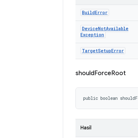
Build
Error
Device
Not
Available
Exception
Target
Setup
Error
should
Force
Root
public boolean shouldF
Hasil