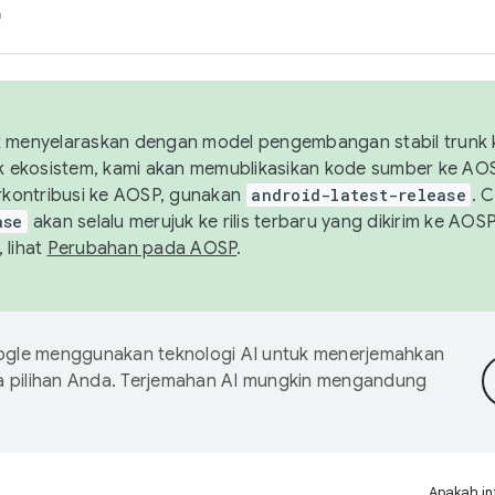
h
uk menyelaraskan dengan model pengembangan stabil trunk
tuk ekosistem, kami akan memublikasikan kode sumber ke A
kontribusi ke AOSP, gunakan
android-latest-release
. 
ase
akan selalu merujuk ke rilis terbaru yang dikirim ke AO
 lihat
Perubahan pada AOSP
.
gle menggunakan teknologi AI untuk menerjemahkan
a pilihan Anda. Terjemahan AI mungkin mengandung
Apakah in