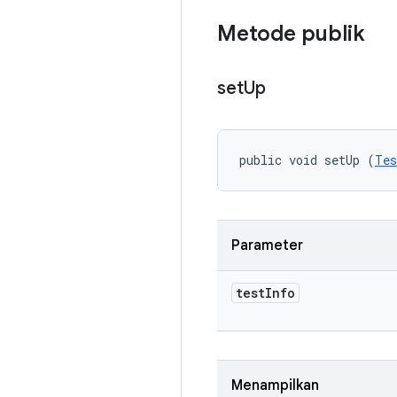
Metode publik
set
Up
public void setUp (
Tes
Parameter
test
Info
Menampilkan