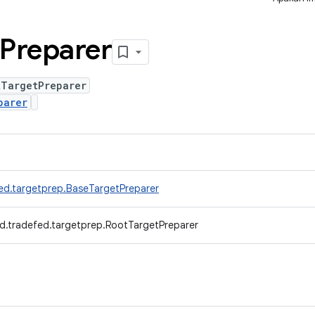
Preparer
tTargetPreparer
parer
ed.targetprep.BaseTargetPreparer
d.tradefed.targetprep.RootTargetPreparer