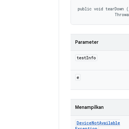
public void tearDown (
                Throwa
Parameter
test
Info
e
Menampilkan
Device
Not
Available
Exception