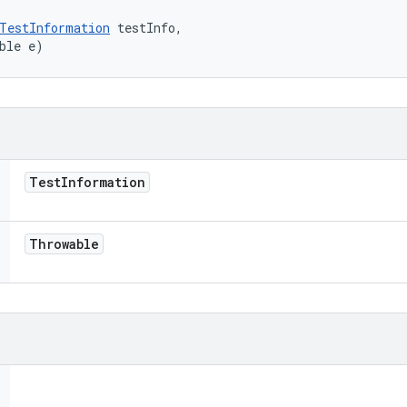
TestInformation
 testInfo, 

ble e)
Test
Information
Throwable