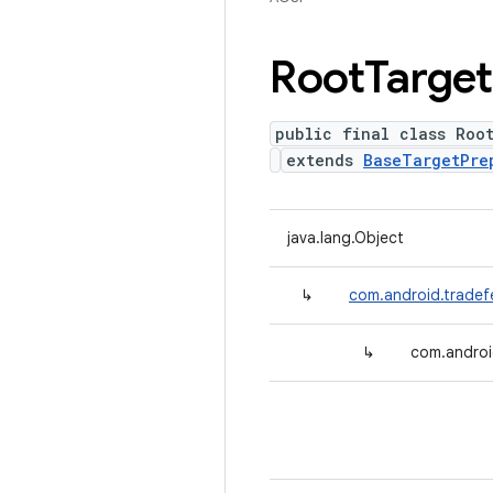
Root
Target
public final class Roo
extends
BaseTargetPre
java.lang.Object
↳
com.android.tradef
↳
com.androi