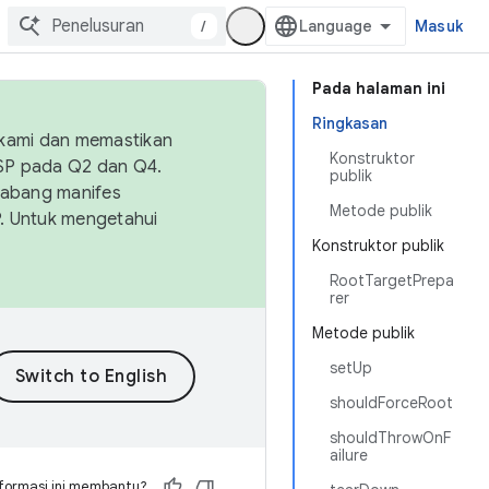
/
Masuk
Pada halaman ini
Ringkasan
 kami dan memastikan
Konstruktor
OSP pada Q2 dan Q4.
publik
Cabang manifes
Metode publik
SP. Untuk mengetahui
Konstruktor publik
RootTargetPrepa
rer
Metode publik
setUp
shouldForceRoot
shouldThrowOnF
ailure
formasi ini membantu?