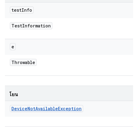
test
Info
Test
Information
e
Throwable
โยน
Device
Not
Available
Exception