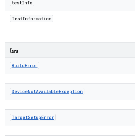
test
Info
Test
Information
โยน
Build
Error
Device
Not
Available
Exception
Target
Setup
Error