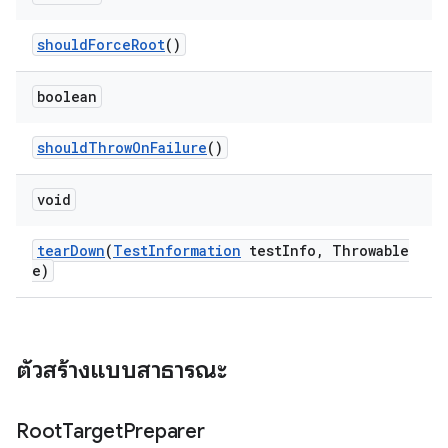
should
Force
Root
()
boolean
should
Throw
On
Failure
()
void
tear
Down
(
Test
Information
test
Info
,
Throwable
e)
ตัวสร้างแบบสาธารณะ
Root
Target
Preparer