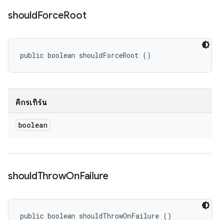
should
Force
Root
public boolean shouldForceRoot ()
คิกรีเทิร์น
boolean
should
Throw
On
Failure
public boolean shouldThrowOnFailure ()