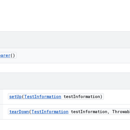
parer
()
set
Up
(
Test
Information
test
Information)
tear
Down
(
Test
Information
test
Information
,
Throwab