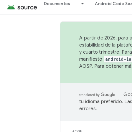
Documentos
Android Code Se
A partir de 2026, para 
estabilidad de la plata
y cuarto trimestre. Para
manifiesto
android-la
AOSP. Para obtener más
Goo
tu idioma preferido. L
errores.
AOSP