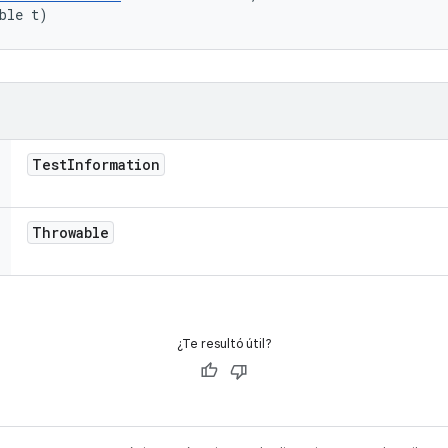
ble t)
Test
Information
Throwable
¿Te resultó útil?