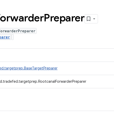
Forwarder
Preparer
ForwarderPreparer
parer
ed.targetprep.BaseTargetPreparer
d.tradefed.targetprep.RootcanalForwarderPreparer