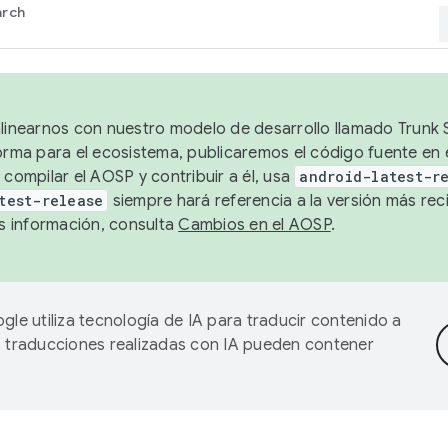
arch
alinearnos con nuestro modelo de desarrollo llamado Trunk S
forma para el ecosistema, publicaremos el código fuente en
 compilar el AOSP y contribuir a él, usa
android-latest-r
test-release
siempre hará referencia a la versión más reci
 información, consulta
Cambios en el AOSP
.
gle utiliza tecnología de IA para traducir contenido a
as traducciones realizadas con IA pueden contener