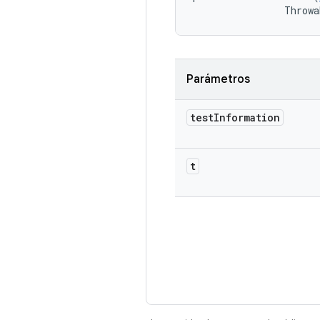
                Throwa
Parámetros
test
Information
t