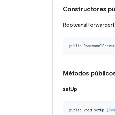
Constructores pú
Rootcanal
Forwarder
public RootcanalForwa
Métodos público
set
Up
public void setUp (
Tes