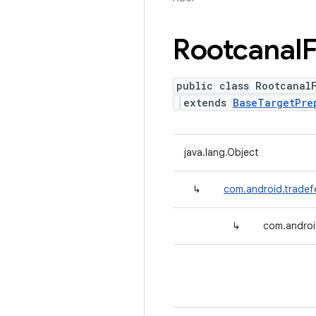
Rootcanal
public class Rootcanal
extends
BaseTargetPre
java.lang.Object
↳
com.android.tradef
↳
com.androi