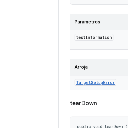
Parámetros
test
Information
Arroja
Target
Setup
Error
tear
Down
public void tearDown (