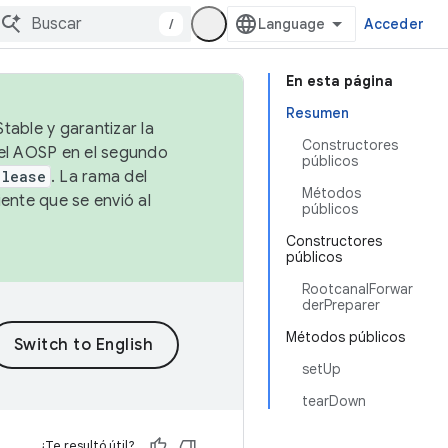
/
Acceder
En esta página
Resumen
table y garantizar la
Constructores
 el AOSP en el segundo
públicos
elease
. La rama del
Métodos
ente que se envió al
públicos
Constructores
públicos
RootcanalForwar
derPreparer
Métodos públicos
setUp
tearDown
¿Te resultó útil?