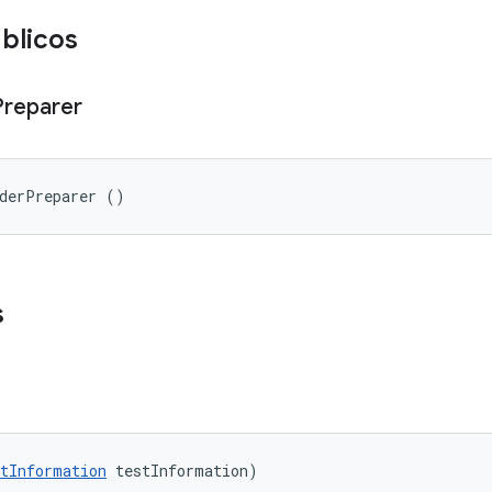
blicos
Preparer
rderPreparer ()
s
tInformation
 testInformation)