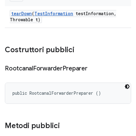
tear
Down
(
Test
Information
test
Information
,
Throwable t)
Costruttori pubblici
Rootcanal
Forwarder
Preparer
public RootcanalForwarderPreparer ()
Metodi pubblici