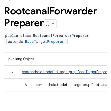
Rootcanal
Forwarder
Preparer
public class RootcanalForwarderPreparer
extends
BaseTargetPreparer
java.lang.Object
↳
com.android.tradefed.targetprep.BaseTargetPreparer
↳
com.android.tradefed.targetprep.RootcanalF