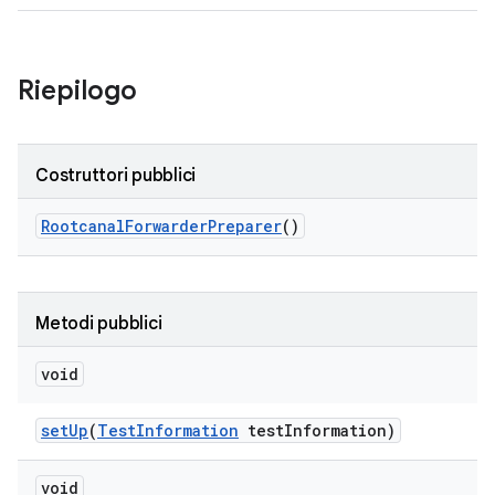
Riepilogo
Costruttori pubblici
Rootcanal
Forwarder
Preparer
()
Metodi pubblici
void
set
Up
(
Test
Information
test
Information)
void