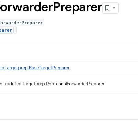
Forwarder
Preparer
ForwarderPreparer
parer
ed.targetprep.BaseTargetPreparer
d.tradefed.targetprep.RootcanalForwarderPreparer