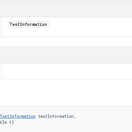
Test
Information
TestInformation
 testInformation, 

ble t)