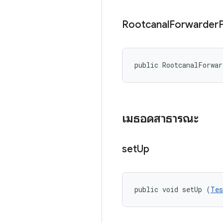
Rootcanal
Forwarder
public RootcanalForwa
เมธอดสาธารณะ
set
Up
public void setUp (
Tes