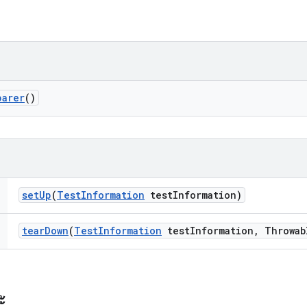
parer
()
set
Up
(
Test
Information
test
Information)
tear
Down
(
Test
Information
test
Information
,
Throwab
ะ