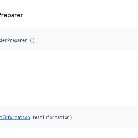
Preparer
rderPreparer ()
tInformation
 testInformation)