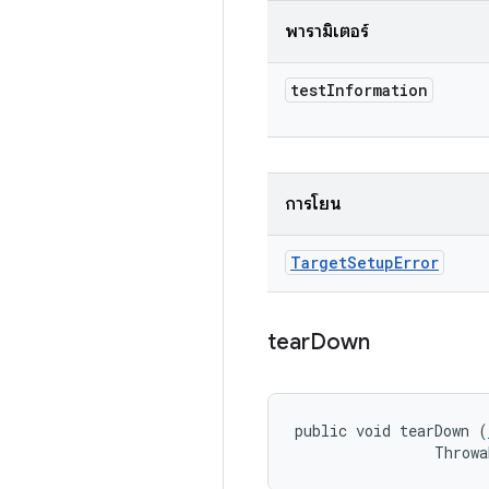
พารามิเตอร์
test
Information
การโยน
Target
Setup
Error
tear
Down
public void tearDown (
                Throwa