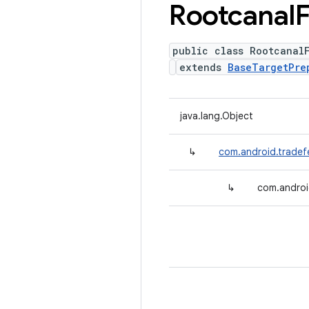
Rootcanal
public class Rootcanal
extends
BaseTargetPre
java.lang.Object
↳
com.android.tradef
↳
com.androi