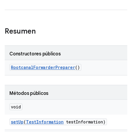
Resumen
Constructores públicos
Rootcanal
Forwarder
Preparer
()
Métodos públicos
void
set
Up
(
Test
Information
test
Information)