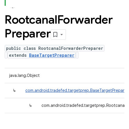
Rootcanal
Forwarder
Preparer
public class RootcanalForwarderPreparer
extends
BaseTargetPreparer
java.lang.Object
↳
com.android.tradefed.targetprep.BaseTargetPreparer
↳
com.android.tradefed.targetprep.RootcanalF