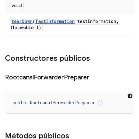
void
tear
Down
(
Test
Information
test
Information
,
Throwable t)
Constructores públicos
Rootcanal
Forwarder
Preparer
public RootcanalForwarderPreparer ()
Métodos públicos