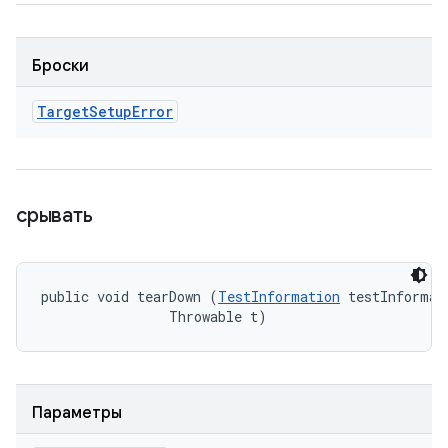
Броски
Target
Setup
Error
срывать
public void tearDown (
TestInformation
 testInformati
                Throwable t)
Параметры