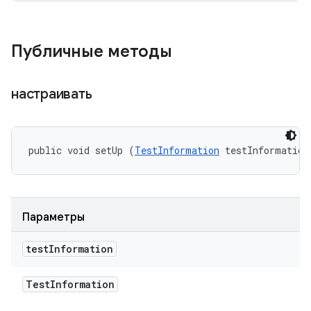
Публичные методы
настраивать
public void setUp (
TestInformation
 testInformation
Параметры
test
Information
Test
Information