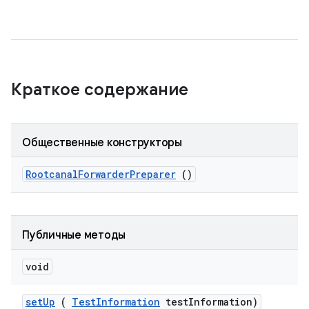
Краткое содержание
Общественные конструкторы
Rootcanal
Forwarder
Preparer
()
Публичные методы
void
set
Up
(
Test
Information
test
Information)