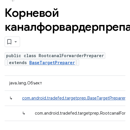
Корневой
каналфорвардерпреп
public class RootcanalForwarderPreparer
extends
BaseTargetPreparer
java.lang.Объект
↳
com.android.tradefed.targetprep.BaseTargetPreparer
↳
com.android.tradefed.targetprep.RootcanalForw