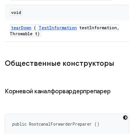
void
tear
Down
(
Test
Information
test
Information
,
Throwable t)
Общественные конструкторы
Корневой каналфорвардерпрепарер
public RootcanalForwarderPreparer ()