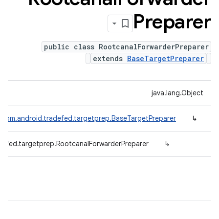
Preparer
public class RootcanalForwarderPreparer
extends
BaseTargetPreparer
java.lang.Object
com.android.tradefed.targetprep.BaseTargetPreparer
↳
defed.targetprep.RootcanalForwarderPreparer
↳