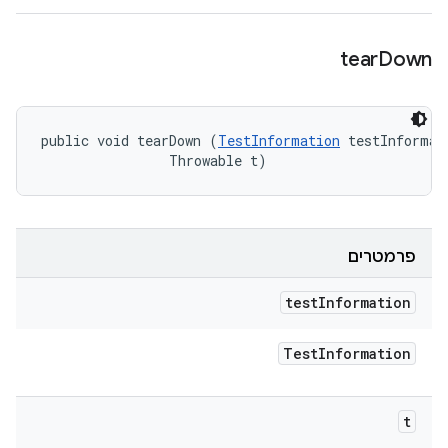
tear
Down
public void tearDown (
TestInformation
 testInformati
                Throwable t)
פרמטרים
test
Information
Test
Information
t