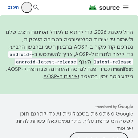
היכנס
החל משנת 2026, כדי להתאים למודל הפיתוח היציב שלנו
ולשמור על יציבות הפלטפורמה בסביבה העסקית,
נפרסם קוד מקור ב-AOSP ברבעון השני וברבעון הרביעי.
כדי ליצור ולתרום ל-AOSP, צריך להשתמש ב-
android-
latest-release
. הענף
android-latest-release
manifest תמיד יפנה לגרסה האחרונה שנדחפה ל-AOSP.
מידע נוסף זמין במאמר
שינויים ב-AOSP
.
‫Google משתמשת בטכנולוגיית AI כדי לתרגם תוכן
לשפה המועדפת עליך. בתרגומים כאלו עשויות להיות
שגיאות.