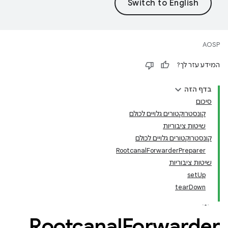
AOSP
המידע עזר לך?
בדף הזה
סיכום
קונסטרוקטורים גלויים לכולם
שיטות ציבוריות
קונסטרוקטורים גלויים לכולם
RootcanalForwarderPreparer
שיטות ציבוריות
setUp
tearDown
Rootcanal
Forwarder