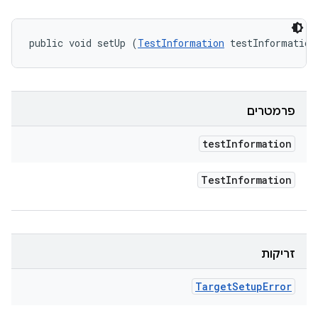
public void setUp (
TestInformation
 testInformation
פרמטרים
test
Information
Test
Information
זריקות
Target
Setup
Error