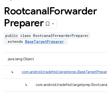
Rootcanal
Forwarder
Preparer
public class RootcanalForwarderPreparer
extends
BaseTargetPreparer
java.lang.Object
↳
com.android.tradefed.targetprep.BaseTargetPreparer
↳
com.android.tradefed.targetprep.RootcanalF