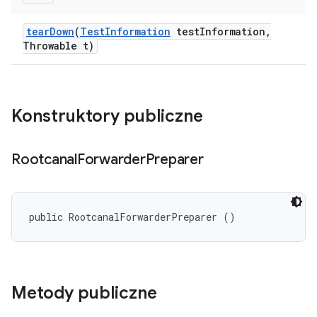
tear
Down
(
Test
Information
test
Information
,
Throwable t)
Konstruktory publiczne
Rootcanal
Forwarder
Preparer
public RootcanalForwarderPreparer ()
Metody publiczne