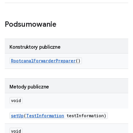
Podsumowanie
Konstruktory publiczne
Rootcanal
Forwarder
Preparer
()
Metody publiczne
void
set
Up
(
Test
Information
test
Information)
void